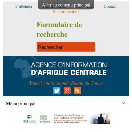
Aller au contenu principal
S’abonner
Voir les offres
Newsletter
Contact
Se connecter
Formulaire de
recherche
Toute l’information
du Bassin du Congo
Menu principal