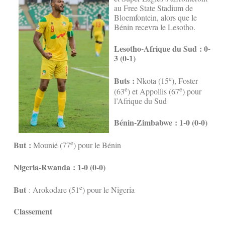
au Free State Stadium de
Bloemfontein, alors que le
Bénin recevra le Lesotho.
Lesotho-Afrique du Sud : 0-
3 (0-1)
e
Buts :
Nkota (15
), Foster
e
e
(63
) et Appollis (67
) pour
l’Afrique du Sud
Bénin-Zimbabwe : 1-0 (0-0)
e
But :
Mounié (77
) pour le Bénin
Nigeria-Rwanda : 1-0 (0-0)
e
But
: Arokodare (51
) pour le Nigeria
Classement