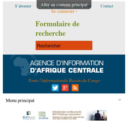
Aller au contenu principal
S’abonner
Voir les offres
Newsletter
Contact
Se connecter
Formulaire de
recherche
Toute l’information
du Bassin du Congo
Menu principal