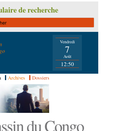
laire de recherche
Vendredi
n
7
go
Août
12:50
a
Archives
Dossiers
Bassin du Congo