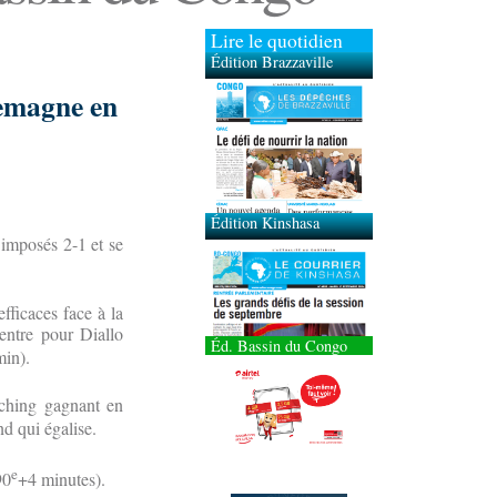
Lire le quotidien
Édition Brazzaville
lemagne en
Édition Kinshasa
 imposés 2-1 et se
efficaces face à la
entre pour Diallo
Éd. Bassin du Congo
in).
aching gagnant en
nd qui égalise.
e
90
+4 minutes).