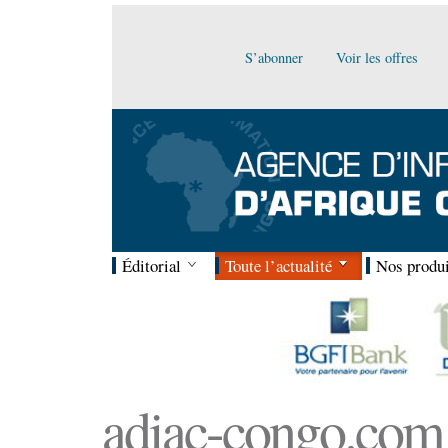
S’abonner
Voir les offres
Éditorial
Toute l’actualité
Nos produi
adiac-congo.com :