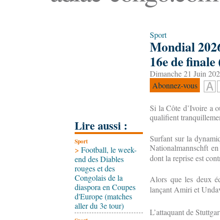
Sport
Mondial 2026:
16e de finale
Dimanche 21 Juin 202
Abonnez-vous
Si la Côte d’Ivoire a o
qualifient tranquilleme
Lire aussi :
Surfant sur la dynamiqu
Sport
Nationalmannschft en 
>
Football, le week-
dont la reprise est co
end des Diables
rouges et des
Congolais de la
Alors que les deux é
diaspora en Coupes
lançant Amiri et Undav
d'Europe (matches
aller du 3e tour)
L’attaquant de Stuttgar