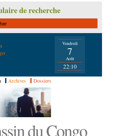
laire de recherche
Vendredi
n
7
go
Août
22:10
a
Archives
Dossiers
Bassin du Congo