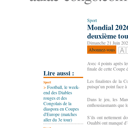
Sport
Mondial 2026
deuxième tou
Dimanche 21 Juin 202
Abonnez-vous
Avec 4 points après leu
finale de cette Coupe
Lire aussi :
Les finalistes de la C
Sport
puisqu’un point face à 
>
Football, le week-
end des Diables
rouges et des
Dans le jeu, les Maro
Congolais de la
enthousiasmants que lor
diaspora en Coupes
d'Europe (matches
S’ils ont nettement d
aller du 3e tour)
Ouahbi ont manqué d’e