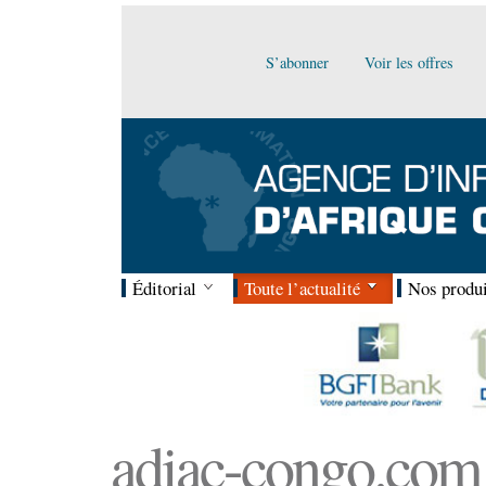
S’abonner
Voir les offres
Éditorial
Toute l’actualité
Nos produi
adiac-congo.com :