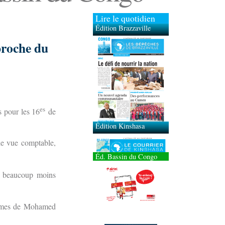
Lire le quotidien
Édition Brazzaville
proche du
Édition Kinshasa
es
s pour les 16
de
 de vue comptable,
Éd. Bassin du Congo
é beaucoup moins
hommes de Mohamed