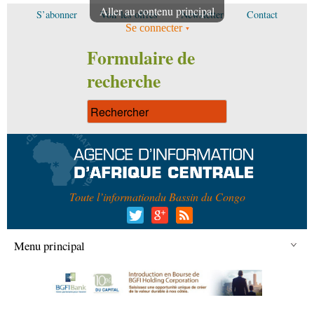
Aller au contenu principal
S’abonner
Voir les offres
Newsletter
Contact
Se connecter
Formulaire de
recherche
Toute l’information
du Bassin du Congo
Menu principal