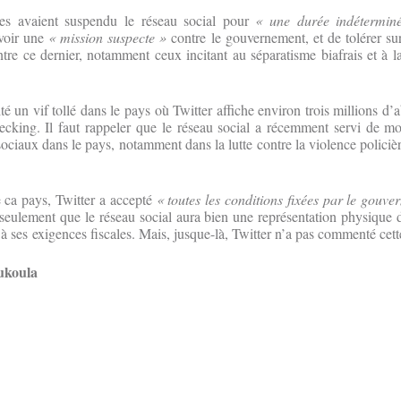
nes avaient suspendu le réseau social pour
« une durée indétermin
voir une
« mission suspecte »
contre le gouvernement, et de tolérer sur
re ce dernier, notamment ceux incitant au séparatisme biafrais et à l
té un vif tollé dans le pays où Twitter affiche environ trois millions d
ecking. Il faut rappeler que le réseau social a récemment servi de m
ciaux dans le pays, notamment dans la lutte contre la violence polici
e ca pays, Twitter a accepté
« toutes les conditions fixées par le gouve
eulement que le réseau social aura bien une représentation physique 
 à ses exigences fiscales. Mais, jusque-là, Twitter n’a pas commenté cett
ukoula