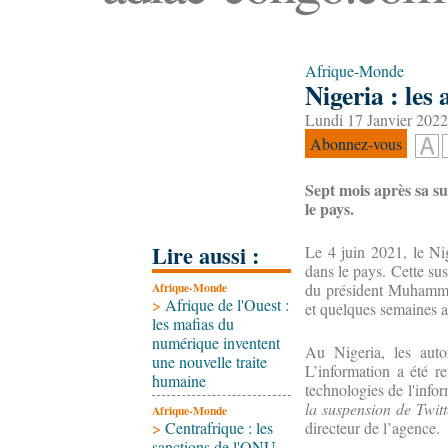
Afrique-Monde
Nigeria : les
Lundi 17 Janvier 2022
Abonnez-vous
Sept mois après sa su
le pays.
Lire aussi :
Le 4 juin 2021, le Nig
dans le pays. Cette su
Afrique-Monde
du président Muhamm
>
Afrique de l'Ouest :
et quelques semaines a
les mafias du
numérique inventent
Au Nigeria, les autor
une nouvelle traite
L’information a été 
humaine
technologies de l'infor
la suspension de Twitt
Afrique-Monde
>
Centrafrique : les
directeur de l’agence.
sanctions de l'ONU