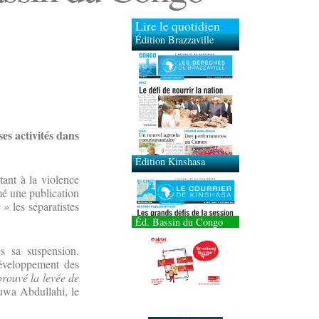
Lire le quotidien
Édition Brazzaville
Édition Kinshasa
es activités dans
tant à la violence
mé une publication
t »
les séparatistes
Éd. Bassin du Congo
ès sa suspension.
éveloppement des
ouvé la levée de
uwa Abdullahi, le