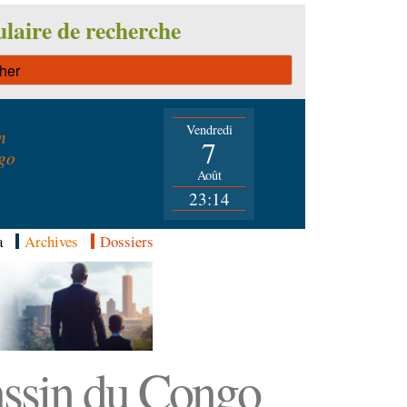
laire de recherche
Vendredi
n
7
go
Août
23:14
a
Archives
Dossiers
Bassin du Congo