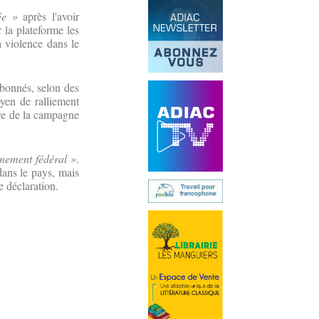
ée »
après l'avoir
 la plateforme les
a violence dans le
’abonnés, selon des
oyen de ralliement
ère de la campagne
rnement fédéral »
.
dans le pays, mais
e déclaration.