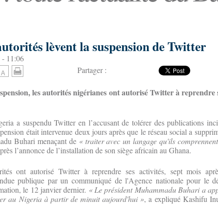
 autorités lèvent la suspension de Twitter
 - 11:06
Partager :
spension, les autorités nigérianes ont autorisé Twitter à reprendre s
eria a suspendu Twitter en l’accusant de tolérer des publications inci
spension était intervenue deux jours après que le réseau social a suppri
adu Buhari menaçant de
« traiter avec un langage qu'ils comprennen
près l’annonce de l’installation de son siège africain au Ghana.
ités ont autorisé Twitter à reprendre ses activités, sept mois apr
rendue publique par un communiqué de l'Agence nationale pour le d
mation, le 12 janvier dernier.
« Le président Muhammadu Buhari a appr
er au Nigeria à partir de minuit aujourd'hui »
, a expliqué Kashifu In