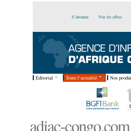
S’abonner
Voir les offres
Éditorial
Toute l’actualité
Nos produi
adiac-congo.com :