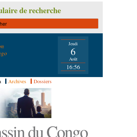
laire de recherche
Jeudi
on
6
ngo
Août
16:56
a
Archives
Dossiers
Bassin du Congo