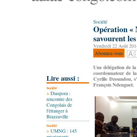
Société
Opération « 
savourent les 
Vendredi 22 Août 201
Abonnez-vous
Une délégation de la
coordonnateur de la
Lire aussi :
Cyrille Dzoundou, s'e
François Ndenguet.
Société
>
Diaspora :
rencontre des
Congolais de
l'étranger à
Brazzaville
Société
>
UMNG : 145
enseignants-