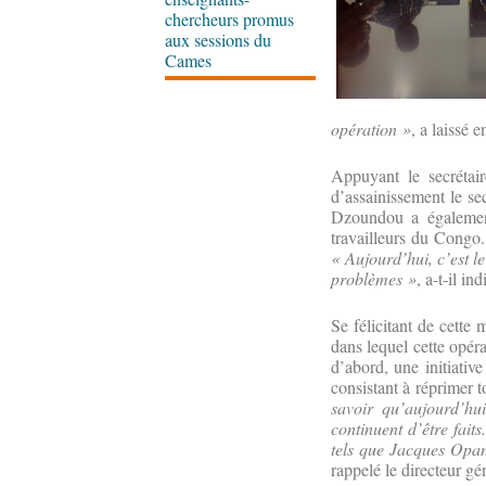
chercheurs promus
aux sessions du
Cames
opération »
, a laissé 
Appuyant le secrétai
d’assainissement le se
Dzoundou a également 
travailleurs du Congo. 
« Aujourd’hui, c’est l
problèmes »
, a-t-il in
Se félicitant de cette
dans lequel cette opéra
d’abord, une initiativ
consistant à réprimer t
savoir qu’aujourd’hu
continuent d’être fait
tels que Jacques Opan
rappelé le directeur gén