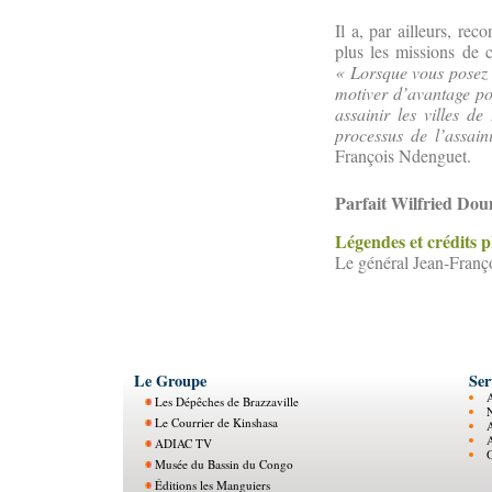
Il a, par ailleurs, rec
plus les missions de 
« Lorsque vous posez d
motiver d’avantage pou
assainir les villes d
processus de l’assain
François Ndenguet.
Parfait Wilfried Do
Légendes et crédits 
Le général Jean-Franço
Le Groupe
Ser
Les Dépêches de Brazzaville
N
Le Courrier de Kinshasa
ADIAC TV
O
Musée du Bassin du Congo
Éditions les Manguiers