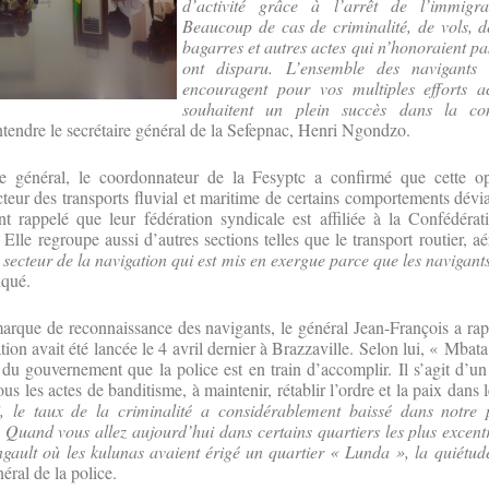
d’activité grâce à l’arrêt de l’immigrat
Beaucoup de cas de criminalité, de vols, d
bagarres et autres actes qui n’honoraient pa
ont disparu. L’ensemble des navigant
encouragent pour vos multiples efforts a
souhaitent un plein succès dans la con
entendre le secrétaire général de la Sefepnac, Henri Ngondzo.
re général, le coordonnateur de la Fesyptc a confirmé que cette o
cteur des transports fluvial et maritime de certains comportements dévia
rappelé que leur fédération syndicale est affiliée à la Confédérat
Elle regroupe aussi d’autres sections telles que le transport routier, aér
e secteur de la navigation qui est mis en exergue parce que les navigan
diqué.
 marque de reconnaissance des navigants, le général Jean-François a rap
tion avait été lancée le 4 avril dernier à Brazzaville. Selon lui, « Mbat
e du gouvernement que la police est en train d’accomplir. Il s’agit d’un
ous les actes de banditisme, à maintenir, rétablir l’ordre et la paix dans 
i, le taux de la criminalité a considérablement baissé dans notre 
s. Quand vous allez aujourd’hui dans certains quartiers les plus excent
gault où les kulunas avaient érigé un quartier « Lunda », la quiétud
éral de la police.