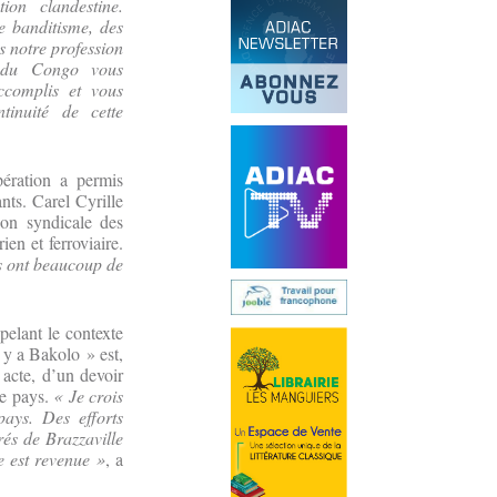
ion clandestine.
e banditisme, des
s notre profession
s du Congo vous
ccomplis et vous
tinuité de cette
pération a permis
nts. Carel Cyrille
ion syndicale des
ien et ferroviaire.
ts ont beaucoup de
pelant le contexte
a y a Bakolo » est,
 acte, d’un devoir
le pays.
« Je crois
pays. Des efforts
rés de Brazzaville
e est revenue »
, a