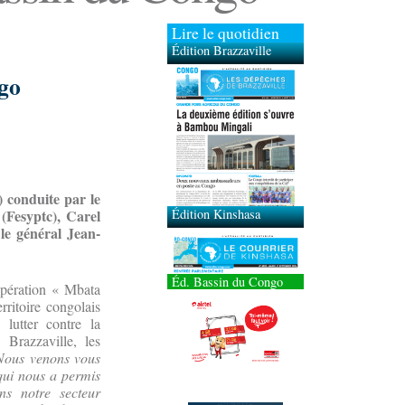
Lire le quotidien
Édition Brazzaville
ngo
Édition Kinshasa
) conduite par le
(Fesyptc), Carel
 le général Jean-
Éd. Bassin du Congo
opération « Mbata
rritoire congolais
 lutter contre la
 Brazzaville, les
Nous venons vous
qui nous a permis
ans notre secteur