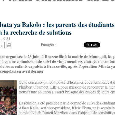
ata ya Bakolo : les parents des étudiants
 la recherche de solutions
 - 9:51
Partager :
tre organisée le 23 juin, à Brazzaville à la mairie de Moungali, les 
place une commission de suivi de vingt membres chargée de contact
de leurs enfants expulsés à Brazzaville, après l’opération Mbata y
ongolais en avril dernier
Cette commission, composée d’hommes et de femmes, est di
Philibert Obambet. Elle a pour mission de rencontrer la hié
trouver une solution à l’arrêt brusque des études de leurs en
La réunion a été présidée par le comité de suivi des étudiant
Alban Kalla, son vice-président, Kleiz Ebata, et le secrétair
comité, Najah Ronell Mazikou dans l’objectif de sensibiliser 