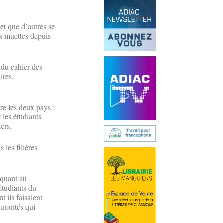
et que d’autres se
es muettes depuis
 du cahier des
ires,
re les deux pays ;
 les étudiants
ers.
 les filières
 quant au
 étudiants du
t ils faisaient
autorités qui