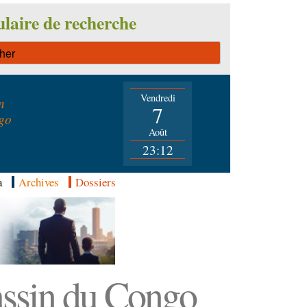
laire de recherche
Vendredi
n
7
go
Août
23:12
a
Archives
Dossiers
Bassin du Congo