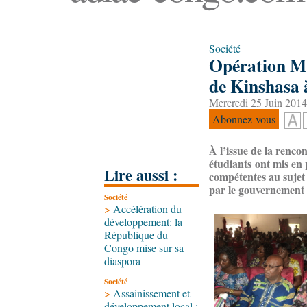
Société
Opération Mb
de Kinshasa à
Mercredi 25 Juin 2014
Abonnez-vous
À l’issue de la rencon
étudiants ont mis en 
Lire aussi :
compétentes au sujet 
par le gouvernement c
Société
>
Accélération du
développement: la
République du
Congo mise sur sa
diaspora
Société
>
Assainissement et
développement local :