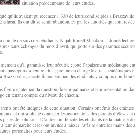
situation préoccupante de leurs études.
qué qu’ils avaient pu recenser 1 330 de leurs condisciples à Brazzaville 
inshasa. Ils ont dit se sentir abandonnés par les autorités qui sont resté
du comité de suivi des étudiants, Najah Ronell Mazikou, a donné lecture
après leurs échanges du mois d’avril, qui porte sur des garanties sécurita
s.
rnement qu’il garantisse leur sécurité ; joue l’apaisement médiatique ent
urs passeports soient rendus ; prenne en charge les frais académiques et
à Brazzaville ; assiste financièrement les étudiants y compris non-boursi
s figure également la question de leur palmarès et leur réorientation dans
ngo en tenant compte du niveau de chacun.
arents ont été indignés de cette situation. Certains ont émis des craintes
nfants, et ont souhaité contacter les associations des parents d’élèves et
pistes de solutions. D’autres ont félicité les étudiants de la maturité don
à leur démarche et les ont invités à laisser l’affaire entre les mains des 
utres partenaires pour leurs études.