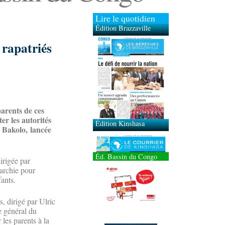
Lire le quotidien
Édition Brazzaville
 rapatriés
Édition Kinshasa
parents de ces
er les autorités
a Bakolo, lancée
Éd. Bassin du Congo
rigée par
rarchie pour
fants.
s, dirigé par Ulric
e général du
les parents à la