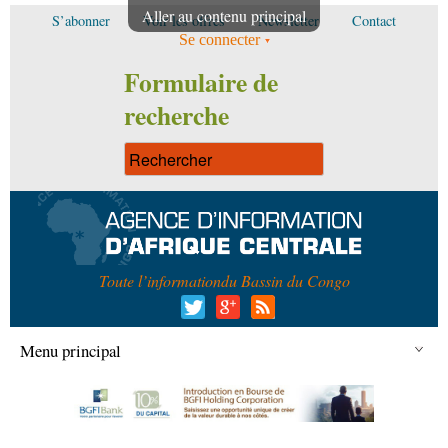
Aller au contenu principal
S’abonner
Voir les offres
Newsletter
Contact
Se connecter
Formulaire de
recherche
Toute l’information
du Bassin du Congo
Menu principal