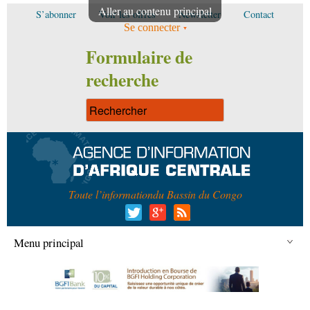
Aller au contenu principal
S’abonner
Voir les offres
Newsletter
Contact
Se connecter
Formulaire de
recherche
Toute l’information
du Bassin du Congo
Menu principal