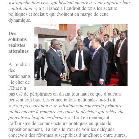
« J’appelle tous ceux qui hésitent encore à venir apporter leur
contribution »,
a-t-il lancé à l’endroit de tous les acteurs
politiques et sociaux qui évoluent en marge de cette
dynamique.
Des
solutions
réalistes
attendues
À l’endroit
des
participants
, le chef de
l’État n’a
pas usé de périphrases en disant tout haut ce que d’aucuns
pensent tout bas. Les concertations nationales, a-t-il dit,
« n’ont pas vocation à se substituer au souverain primaire
moins encore à remettre en cause la décision qui relève du
pouvoir exclusif de ce dernier ».
Tout en dénonçant
l’affairisme de certains acteurs politiques en quête de
repositionnement, il a émis le vœu de voir les délégués
concevoir des réformes susceptibles d’améliorer, entre autres,