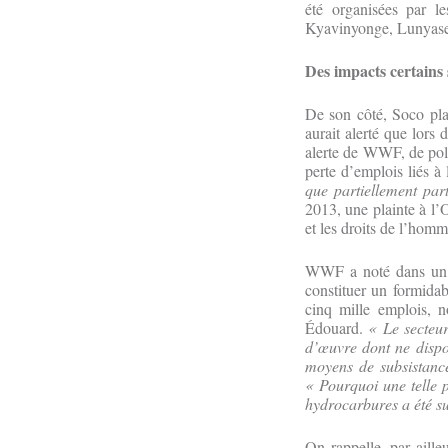
été organisées par l
Kyavinyonge, Lunyas
Des impacts certains
De son côté, Soco pla
aurait alerté que lors 
alerte de WWF, de poll
perte d’emplois liés à
que partiellement pa
2013, une plainte à l
et les droits de l’homm
WWF a noté dans un de
constituer un formidab
cinq mille emplois, 
Édouard.
« Le secteur
d’œuvre dont ne dispo
moyens de subsistanc
« Pourquoi une telle p
hydrocarbures a été su
On rappelle, par aille