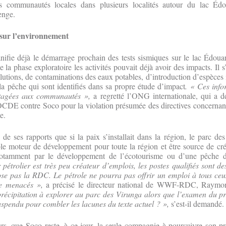
es communautés locales dans plusieurs localités autour du lac Éd
enge.
 sur l’environnement
nifie déjà le démarrage prochain des tests sismiques sur le lac Édou
de la phase exploratoire les activités pouvait déjà avoir des impacts. Il s
utions, de contaminations des eaux potables, d’introduction d’espèces 
 la pêche qui sont identifiés dans sa propre étude d’impact
. « Ces info
rtagées aux communautés »,
a regretté l’ONG internationale, qui a d
’OCDE contre Soco pour la violation présumée des directives concernan
e.
 ses rapports que si la paix s’installait dans la région, le parc des
le moteur de développement pour toute la région et être source de cr
notamment par le développement de l’écotourisme ou d’une pêche du
 pétrolier est très peu créateur d’emplois, les postes qualifiés sont d
se pas la RDC. Le pétrole ne pourra pas offrir un emploi à tous ceux
e menacés »,
a précisé le directeur national de WWF-RDC, Raym
récipitation à explorer au parc des Virunga alors que l’examen du pro
spendu pour combler les lacunes du texte actuel ? »,
s’est-il demandé.
urs, que Soco reste, à ce jour, la seule compagnie à poursuivre son pr