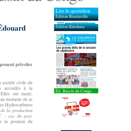
Lire le quotidien
Édition Brazzaville
Édition Kinshasa
 Édouard
ppement pétrolier
 société civile du
s accordés à la
Éd. Bassin du Congo
 Elles ont mené,
s, au moment où se
 des Hydrocarbures
 de la production
DC : cas du parc
r la position du