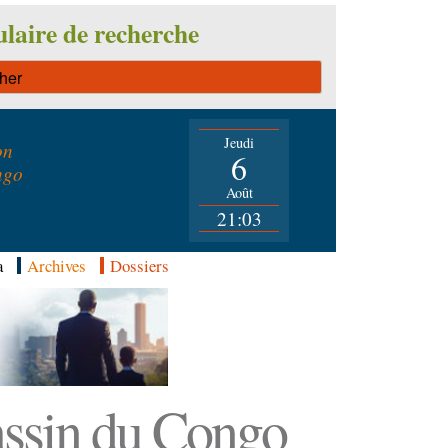
laire de recherche
Jeudi
on
6
ngo
Août
21:03
a
Archives
Dossiers
Bassin du Congo