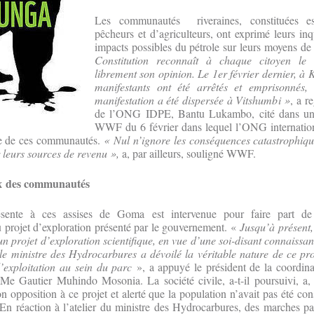
Les communautés riveraines, constituées es
pêcheurs et d’agriculteurs, ont exprimé leurs in
impacts possibles du pétrole sur leurs moyens de
Constitution reconnaît à chaque citoyen le 
librement son opinion. Le 1er février dernier, à 
manifestants ont été arrêtés et emprisonnés, 
manifestation a été dispersée à Vitshumbi »
, a r
de l’ONG IDPE, Bantu Lukambo, cité dans u
WWF du 6 février dans lequel l’ONG internation
e de ces communautés.
« Nul n’ignore les conséquences catastrophiqu
ur leurs sources de revenu »,
a, par ailleurs, souligné WWF.
ix des communautés
résente à ces assises de Goma est intervenue pour faire part d
 projet d’exploration présenté par le gouvernement. «
Jusqu’à présent,
n projet d’exploration scientifique, en vue d’une soi-disant connaissa
e ministre des Hydrocarbures a dévoilé la véritable nature de ce pro
’exploitation au sein du parc
», a appuyé le président de la coordina
Me Gautier Muhindo Mosonia. La société civile, a-t-il poursuivi, a
n opposition à ce projet et alerté que la population n’avait pas été con
n réaction à l’atelier du ministre des Hydrocarbures, des marches pa