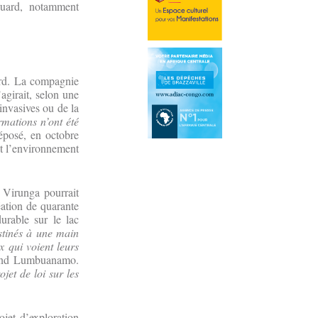
ouard, notamment
ard. La compagnie
’agirait, selon une
invasives ou de la
rmations n’ont été
éposé, en octobre
t l’environnement
 Virunga pourrait
éation de quarante
rable sur le lac
estinés à une main
 qui voient leurs
ond Lumbuanamo.
jet de loi sur les
ojet d’exploration