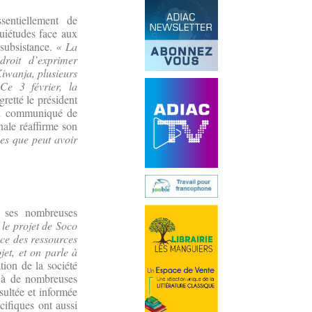
sentiellement de
quiétudes face aux
 subsistance.
« La
droit d’exprimer
Kiwanja, plusieurs
Ce 3 février, la
egretté le président
n communiqué de
ale réaffirme son
es que peut avoir
e ses nombreuses
 le projet de Soco
nce des ressources
jet, et on parle à
tion de la société
, à de nombreuses
sultée et informée
cifiques ont aussi