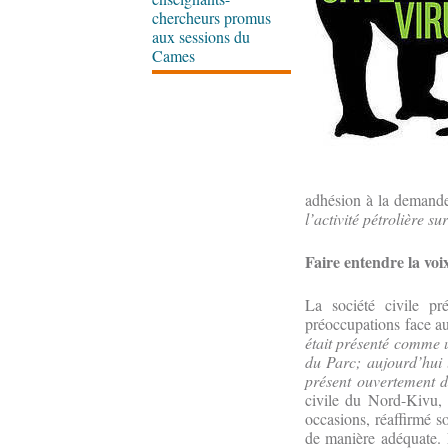
chercheurs promus
aux sessions du
Cames
adhésion à la demand
l’activité pétrolière s
Faire entendre la vo
La société civile p
préoccupations face au
était présenté comme u
du Parc; aujourd’hui l
présent ouvertement d
civile du Nord-Kivu, 
occasions, réaffirmé so
de manière adéquate. E