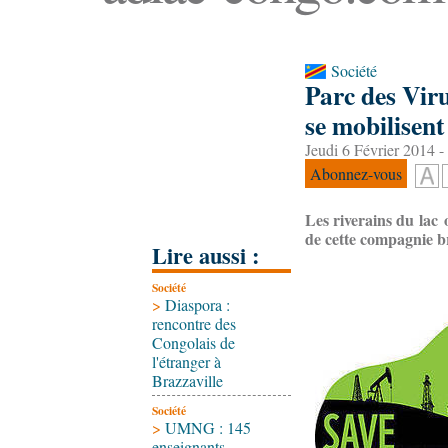
Société
Parc des Vir
se mobilisent
Jeudi 6 Février 2014 -
Abonnez-vous
Les riverains du lac 
de cette compagnie b
Lire aussi :
Société
>
Diaspora :
rencontre des
Congolais de
l'étranger à
Brazzaville
Société
>
UMNG : 145
enseignants-