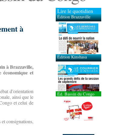
Lire le quotidien
Édition Brazzaville
ement à
Édition Kinshasa
uin à Brazzaville,
ce économique et
ébat d’orientation
Éd. Bassin du Congo
nale, ainsi que le
 Congo et celui de
 et consignations,