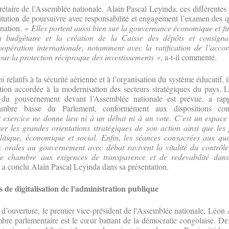
étaire de l’Assemblée nationale, Alain Pascal Leyinda, ces différentes a
stitution de poursuivre avec responsabilité et engagement l’examen des 
 nation.
« Elles portent aussi bien sur la gouvernance économique et fi
on budgétaire et la création de la Caisse des dépôts et consigna
opération internationale, notamment avec la ratification de l’acco
our la protection réciproque des investissements »
, a-t-il commenté.
 relatifs à la sécurité aérienne et à l’organisation du système éducatif, i
ention accordée à la modernisation des secteurs stratégiques du pays. 
 du gouvernement devant l’Assemblée nationale est prévue, a rap
ambre basse du Parlement, conformément aux dispositions const
 exercice ne donne lieu ni à un débat ni à un vote. C’est un espace
r les grandes orientations stratégiques de son action ainsi que les p
itique, économique et social. Enfin, les séances consacrées aux ques
s orales au gouvernement avec débat ravivent la vitalité du contrôle
re chambre aux exigences de transparence et de redevabilité dans
, a conclu Alain Pascal Leyinda dans sa présentation.
s de digitalisation de l'administration publique
 d’ouverture, le premier vice-président de l'Assemblée nationale, Léon
bre parlementaire est le cœur battant de la démocratie congolaise. De ce