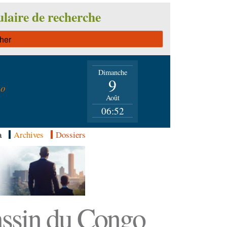
laire de recherche
Dimanche
n
9
go
Août
06:52
a
Archives
Dossiers
Bassin du Congo