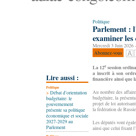
Politique
Parlement : 
examiner les 
Mercredi 3 Juin 2026 
Abonnez-vous
e
La 12
session ordinai
a inscrit à son ordr
Lire aussi :
financière ainsi que 
Politique
Au nombre des affaires 
>
Débat d’orientation
budgétaire, la présent
budgétaire: le
projet de loi autorisa
gouvernement
la fédération de Russie
présente sa politique
économique et sociale
2027-2029 au
Les députés vont égalem
Parlement
ainsi que celui fixant