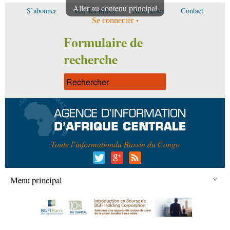
Aller au contenu principal
S’abonner
Voir les offres
Newsletter
Contact
Se connecter
Formulaire de
recherche
Toute l’information
du Bassin du Congo
Menu principal