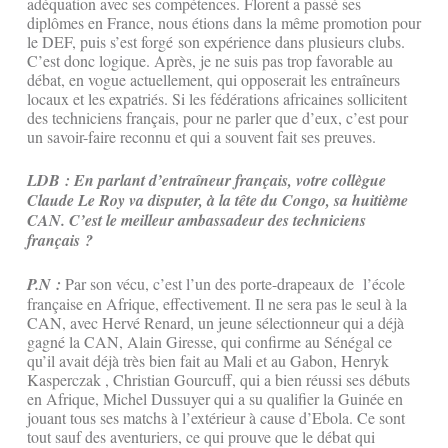
adéquation avec ses compétences. Florent a passé ses
diplômes en France, nous étions dans la même promotion pour
le DEF, puis s’est forgé son expérience dans plusieurs clubs.
C’est donc logique. Après, je ne suis pas trop favorable au
débat, en vogue actuellement, qui opposerait les entraîneurs
locaux et les expatriés. Si les fédérations africaines sollicitent
des techniciens français, pour ne parler que d’eux, c’est pour
un savoir-faire reconnu et qui a souvent fait ses preuves.
LDB : En parlant d’entraîneur français, votre collègue
Claude Le Roy va disputer, à la tête du Congo, sa huitième
CAN. C’est le meilleur ambassadeur des techniciens
français ?
P.N :
Par son vécu, c’est l’un des porte-drapeaux de l’école
française en Afrique, effectivement. Il ne sera pas le seul à la
CAN, avec Hervé Renard, un jeune sélectionneur qui a déjà
gagné la CAN, Alain Giresse, qui confirme au Sénégal ce
qu’il avait déjà très bien fait au Mali et au Gabon, Henryk
Kasperczak , Christian Gourcuff, qui a bien réussi ses débuts
en Afrique, Michel Dussuyer qui a su qualifier la Guinée en
jouant tous ses matchs à l’extérieur à cause d’Ebola. Ce sont
tout sauf des aventuriers, ce qui prouve que le débat qui