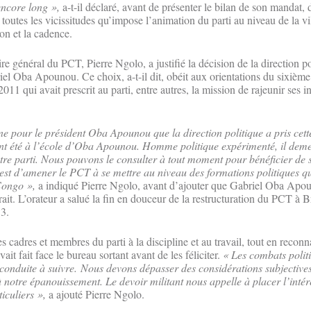
encore long »,
a-t-il déclaré, avant de présenter le bilan de son mandat, d
e toutes les vicissitudes qu’impose l’animation du parti au niveau de la vi
on et la cadence.
ire général du PCT, Pierre Ngolo, a justifié la décision de la direction po
iel Oba Apounou. Ce choix, a-t-il dit, obéit aux orientations du sixièm
011 qui avait prescrit au parti, entre autres, la mission de rajeunir ses i
ne pour le président Oba Apounou que la direction politique a pris cett
ont été à l’école d’Oba Apounou. Homme politique expérimenté, il de
tre parti. Nous pouvons le consulter à tout moment pour bénéficier de s
est d’amener le PCT à se mettre au niveau des formations politiques qu
Congo »,
a indiqué Pierre Ngolo, avant d’ajouter que Gabriel Oba Apou
erait. L’orateur a salué la fin en douceur de la restructuration du PCT à B
13.
es cadres et membres du parti à la discipline et au travail, tout en reconn
ait fait face le bureau sortant avant de les féliciter.
« Les combats polit
conduite à suivre. Nous devons dépasser des considérations subjectives
à notre épanouissement. Le devoir militant nous appelle à placer l’intér
ticuliers »,
a ajouté Pierre Ngolo.