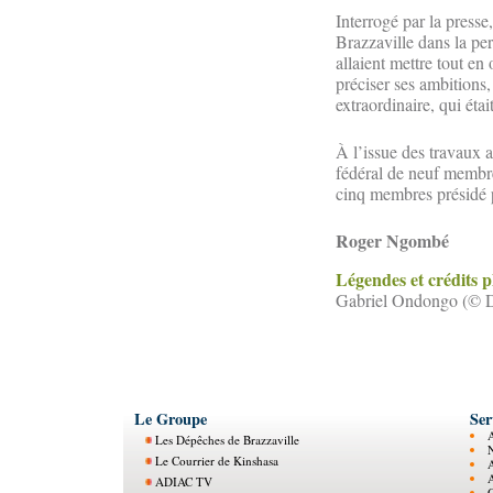
Interrogé par la presse
Brazzaville dans la per
allaient mettre tout e
préciser ses ambitions,
extraordinaire, qui éta
À l’issue des travaux a
fédéral de neuf membre
cinq membres présidé 
Roger Ngombé
Légendes et crédits 
Gabriel Ondongo (© 
Le Groupe
Ser
Les Dépêches de Brazzaville
N
Le Courrier de Kinshasa
ADIAC TV
O