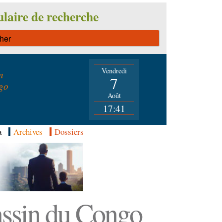
laire de recherche
Vendredi
n
7
go
Août
17:41
a
Archives
Dossiers
Bassin du Congo