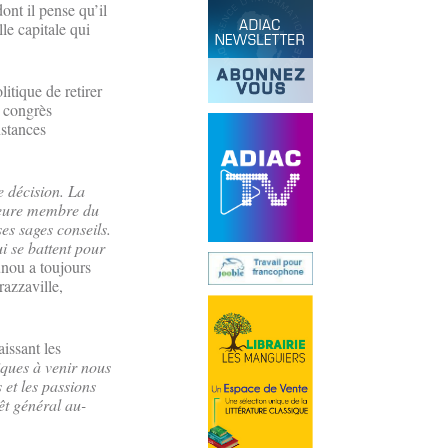
ont il pense qu’il
lle capitale qui
litique de retirer
e congrès
nstances
e décision. La
meure membre du
es sages conseils.
i se battent pour
nou a toujours
razzaville,
aissant les
iques à venir nous
 et les passions
êt général au-