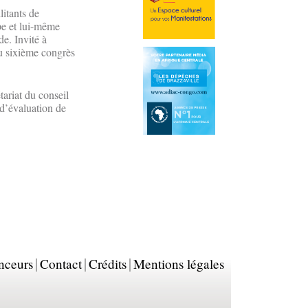
litants de
ipe et lui-même
e. Invité à
du sixième congrès
tariat du conseil
d’évaluation de
nceurs
Contact
Crédits
Mentions légales