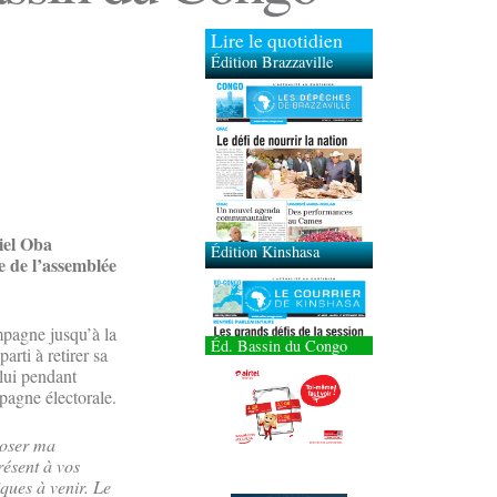
Lire le quotidien
Édition Brazzaville
Édition Kinshasa
iel Oba
e de l’assemblée
mpagne jusqu’à la
Éd. Bassin du Congo
arti à retirer sa
 lui pendant
mpagne électorale.
poser ma
résent à vos
ques à venir. Le