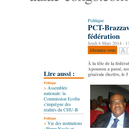
Politique
PCT-Brazzavi
fédération
Jeudi 6 Mars 2014 - 1
Abonnez-vous
À la tête de la fédér
Apounou a passé, non
Lire aussi :
générale élective, le 
Politique
>
Assemblée
nationale: la
Commission Ecofin
s’imprègne des
réalités du CHU-B
Politique
>
Vie des institutions
: Pierre Ngolo et