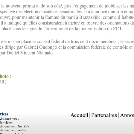
, le nouveau promu a, de son côté, pris l’engagement de mobiliser les mi
spective des élections locales et sénatoriales. Il a annoncé que son équ
n œuvre pour maintenir la flamme du parti à Brazzaville, comme d’habitud
 il a indiqué qu’elles consisteraient à mettre en œuvre des orientations 
it placé sous le signe de l’ouverture et de la modernisation du PCT.
 été mis en place le conseil fédéral de trois cent onze membres ; le secré
s dirigé par Gabriel Ondongo et la commission fédérale de contrôle et 
par Daniel Vincent Niamalo.
photo :
DR).
vices
Accueil
Partenaires
Anno
Abonnez-vous
ewsletter
Abonnement flux RSS
Abonnement média
ffre spéciale Entreprise