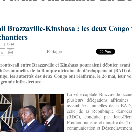
il Brazzaville-Kinshasa : les deux Congo 
 chantiers
 - 17:09
Partager :
oute-rail entre Brazzaville et Kinshasa pourraient débuter avant l
ées annuelles de la Banque africaine de développement (BAD) dan
go, les autorités des deux Congo ont réaffirmé, le 26 mai, leur vo
e grande infrastrcture.
La ville capitale Brazzaville accue
plusieurs délégations africaines
assemblées annuelles de la BAD,
celle de la République démocr
(RDC), conduite par Jean-Pier
Premier ministre et ministre des Tr
communication et Désenclavement.