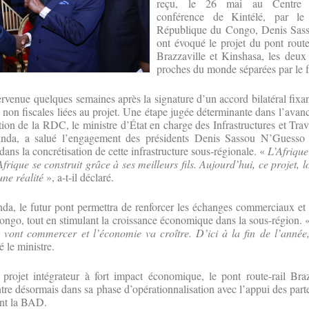
reçu, le 26 mai au Centre i
conférence de Kintélé, par le
République du Congo, Denis Sass
ont évoqué le projet du pont route-
Brazzaville et Kinshasa, les deux 
proches du monde séparées par le 
ervenue quelques semaines après la signature d’un accord bilatéral fixan
s non fiscales liées au projet. Une étape jugée déterminante dans l’avan
tion de la RDC, le ministre d’État en charge des Infrastructures et Tra
nda, a salué l’engagement des présidents Denis Sassou N’Guesso 
ans la concrétisation de cette infrastructure sous-régionale. «
L’Afrique
frique se construit grâce à ses meilleurs fils. Aujourd’hui, ce projet, 
une réalité
», a-t-il déclaré.
a, le futur pont permettra de renforcer les échanges commerciaux et 
ongo, tout en stimulant la croissance économique dans la sous-région.
s vont commercer et l’économie va croître. D’ici à la fin de l’année,
é le ministre.
ojet intégrateur à fort impact économique, le pont route-rail Braz
re désormais dans sa phase d’opérationnalisation avec l’appui des part
ent la BAD.