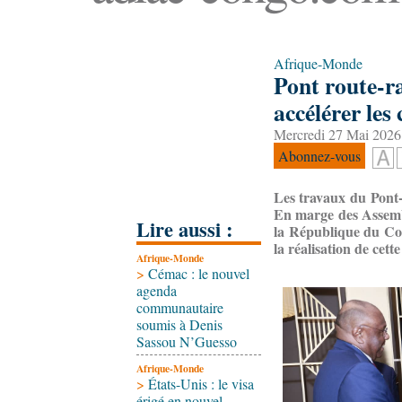
Afrique-Monde
Pont route-ra
accélérer les
Mercredi 27 Mai 2026
Abonnez-vous
Les travaux du Pont-r
En marge des Assembl
Lire aussi :
la République du Con
la réalisation de cett
Afrique-Monde
>
Cémac : le nouvel
agenda
communautaire
soumis à Denis
Sassou N’Guesso
Afrique-Monde
>
États-Unis : le visa
érigé en nouvel