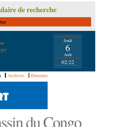
laire de recherche
Jeudi
on
6
ngo
Août
02:22
a
Archives
Dossiers
Bassin du Congo