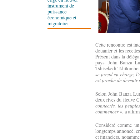
instrument de
puissance
économique et
migratoire
Cette rencontre est int
douanier et les recette
Présent dans la déléga
pays, John Banza Lu
Tshisekedi Tshilombo d
se prend en charge, l’A
est proche de devenir 
Selon John Banza Lund
deux rives du fleuve C
connectés, les peuple
commencer
», a affirm
Considéré comme un pr
longtemps annoncé, ent
et financiers, notamm