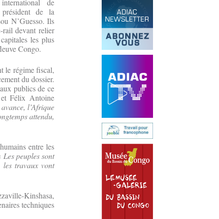
nternational de
 président de la
ou N’Guesso. Ils
rail devant relier
capitales les plus
fleuve Congo.
t le régime fiscal,
cement du dossier.
vaux publics de ce
et Félix Antoine
 avance, l’Afrique
longtemps attendu,
humains entre les
 «
Les peuples sont
 les travaux vont
zaville-Kinshasa,
enaires techniques