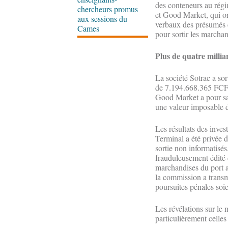
des conteneurs au régi
chercheurs promus
et Good Market, qui on
aux sessions du
verbaux des présumés c
Cames
pour sortir les marcha
Plus de quatre milli
La société Sotrac a so
de 7.194.668.365 FCFA
Good Market a pour sa 
une valeur imposable
Les résultats des inve
Terminal a été privée d
sortie non informatisé
frauduleusement édité d
marchandises du port a
la commission a transm
poursuites pénales soi
Les révélations sur le
particulièrement celles