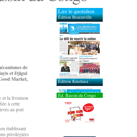
Lire le quotidien
Édition Brazzaville
Édition Kinshasa
 mécanismes de
yis et Djigui
t Good Market,
Éd. Bassin du Congo
et la livraison
iée à cette
evés au port
en établissant
ons privilégiées