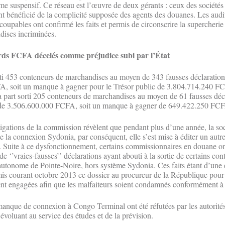
me suspensif. Ce réseau est l’œuvre de deux gérants : ceux des sociétés 
t bénéficié de la complicité supposée des agents des douanes. Les audi
oupables ont confirmé les faits et permis de circonscrire la supercherie
ndises incriminées.
ards FCFA décelés comme préjudice subi par l’État
rti 453 conteneurs de marchandises au moyen de 343 fausses déclaration
, soit un manque à gagner pour le Trésor public de 3.804.714.240 FC
part sorti 205 conteneurs de marchandises au moyen de 61 fausses décl
 de 3.506.600.000 FCFA, soit un manque à gagner de 649.422.250 FC
stigations de la commission révèlent que pendant plus d’une année, la s
e la connexion Sydonia, par conséquent, elle s’est mise à éditer un autr
s. Suite à ce dysfonctionnement, certains commissionnaires en douane o
e ‘’vraies-fausses’’ déclarations ayant abouti à la sortie de certains co
utonome de Pointe-Noire, hors système Sydonia. Ces faits étant d’une 
is courant octobre 2013 ce dossier au procureur de la République pour
ent engagées afin que les malfaiteurs soient condamnés conformément à l
 manque de connexion à Congo Terminal ont été réfutées par les autorité
 évoluant au service des études et de la prévision.