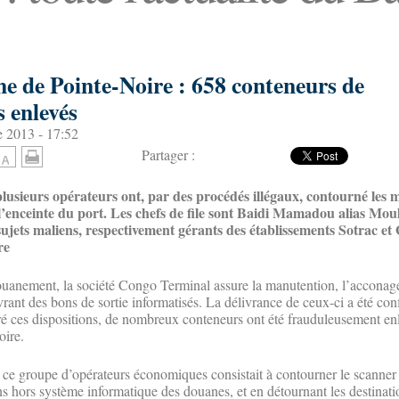
e de Pointe-Noire : 658 conteneurs de
 enlevés
 2013 - 17:52
Partager :
, plusieurs opérateurs ont, par des procédés illégaux, contourné les
enceinte du port. Les chefs de file sont Baidi Mamadou alias Moula
sujets maliens, respectivement gérants des établissements Sotrac e
re
ouanement, la société Congo Terminal assure la manutention, l’acconage 
rant des bons de sortie informatisés. La délivrance de ceux-ci a été conf
é ces dispositions, de nombreux conteneurs ont été frauduleusement enl
ire.
ce groupe d’opérateurs économiques consistait à contourner le scanner 
ns hors système informatique des douanes, et en détournant les destinati