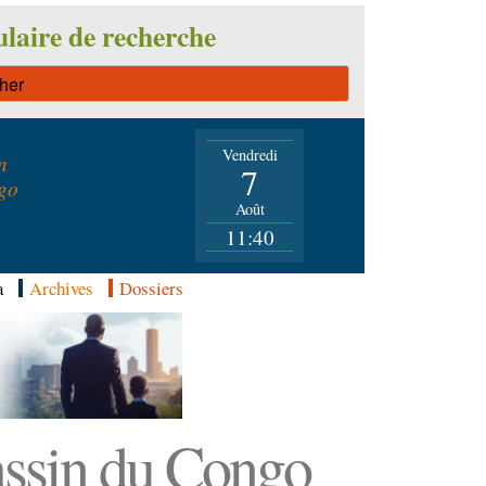
laire de recherche
Vendredi
n
7
go
Août
11:40
a
Archives
Dossiers
Bassin du Congo