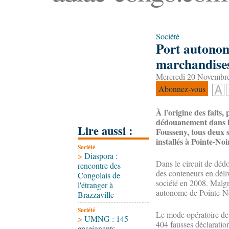
Société
Port autonom
marchandises
Mercredi 20 Novembre
Abonnez-vous
À l’origine des faits
dédouanement dans l’
Lire aussi :
Fousseny, tous deux 
installés à Pointe-Noi
Société
>
Diaspora :
Dans le circuit de déd
rencontre des
des conteneurs en déliv
Congolais de
société en 2008. Malgr
l'étranger à
autonome de Pointe-No
Brazzaville
Société
Le mode opératoire de 
>
UMNG : 145
404 fausses déclaratio
enseignants-