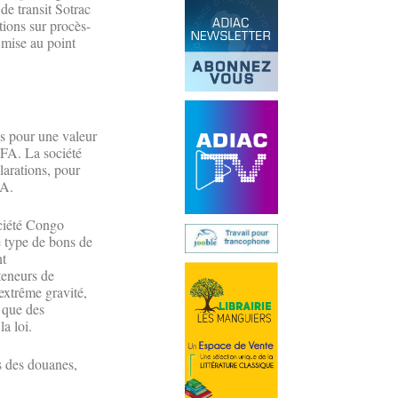
de transit Sotrac
tions sur procès-
 mise au point
s pour une valeur
FA. La société
arations, pour
FA.
ociété Congo
e type de bons de
nt
nteneurs de
extrême gravité,
 que des
a loi.
s des douanes,