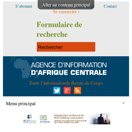
Aller au contenu principal
S’abonner
Voir les offres
Newsletter
Contact
Se connecter
Formulaire de
recherche
Toute l’information
du Bassin du Congo
Menu principal