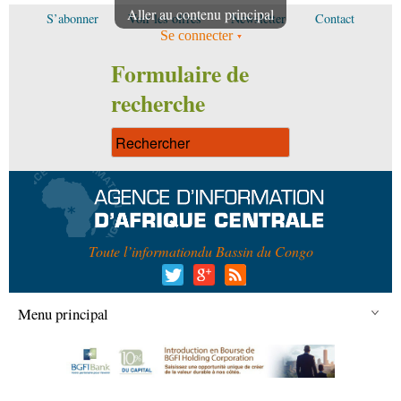
Aller au contenu principal
S’abonner
Voir les offres
Newsletter
Contact
Se connecter
Formulaire de
recherche
Toute l’information
du Bassin du Congo
Menu principal