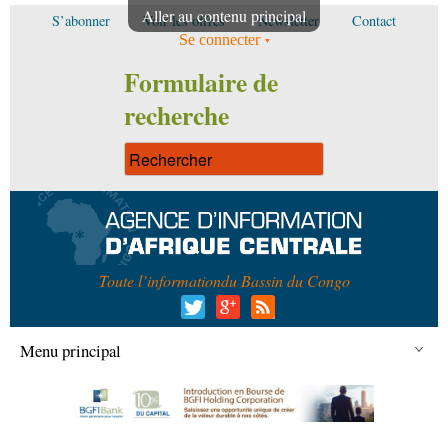
Aller au contenu principal
S’abonner
Voir les offres
Newsletter
Contact
Se connecter
Formulaire de
recherche
Toute l’information
du Bassin du Congo
Menu principal