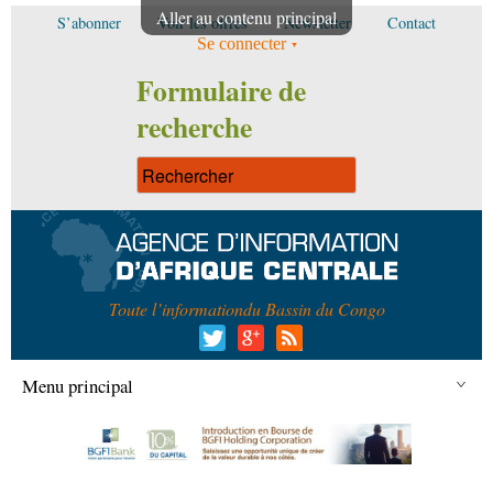
Aller au contenu principal
S’abonner
Voir les offres
Newsletter
Contact
Se connecter
Formulaire de
recherche
Toute l’information
du Bassin du Congo
Menu principal