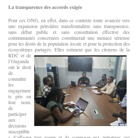
La transparence des accords exigée
Pour ces ONG, en effet, dans ce contexte toute avancée vers
une expansion pétrolière transfrontalière sans transparence,
sans débat public et sans consultation effective des
communautés concernées constituerait une menace sérieuse
pour les droits de la population locale et pour la protection des
écosystèmes partagés.
Elles estiment que les citoyens de la
RDC et de
l’Ouganda
ont le droit
de
connaître
les
engagemen
ts pris en
leur nom,
de
participer
aux
décisions
susceptible
s d’affecter leur avenir et de s’opposer aux initiatives qui