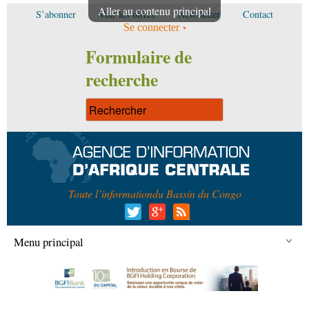
Aller au contenu principal
S’abonner
Voir les offres
Newsletter
Contact
Se connecter
Formulaire de
recherche
Toute l’information
du Bassin du Congo
Menu principal