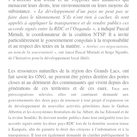
menacent leurs droits, leur environnement ou leurs moyens de
subsistance.
« Le développement d’un pays ne peut pas se
faire dans le tâtonnement. S’ils n’ont rien à cacher, ils sont
appelés à appliquer la transparence et de rendre publics ces
accords signés entre la RDC et l’Ouganda »,
a indiqué Pascal
Mirindi, le coordonnateur de la coalition NTSP. Il a invité
particulièrement le gouvernement congolais à la responsabilité
et au respect des textes en la matière.
« Arrêtez ces négociations,
au nom de la souveraineté »,
ont lancé Pascal Mirindi et Serge Ngimbi,
de l’Initiative pour le développement local (Idel).
Les ressources naturelles de la région des Grands Lacs, ont
fait savoir les ONG, ne peuvent être gérées derrière des portes
closes ni au détriment des communautés qui vivent depuis des
générations de ces territoires et de ces eaux.
Face aux
préoccupations relevées, elles ont carrément demandé aux
gouvernements des deux pays de renoncer à tout projet d’expansion ou
de développement de nouvelles activités pétrolières dans le Graben
Albertin et les écosystèmes frontaliers du lac Albert, du lac Edouard et de
la rivière Semliki. Ils doivent rendre publics dans leur intégralité tous les
accords signés entre les deux pays RDC lors de la dernière session tenue
à Kampala, afin de garantir le droit des citoyens à l’information et à la
transparence. Il leur est également demandé de clarifier publiquement la