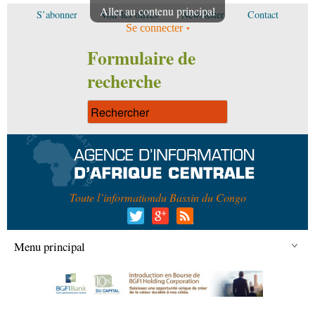
Aller au contenu principal
S’abonner
Voir les offres
Newsletter
Contact
Se connecter
Formulaire de
recherche
Toute l’information
du Bassin du Congo
Menu principal