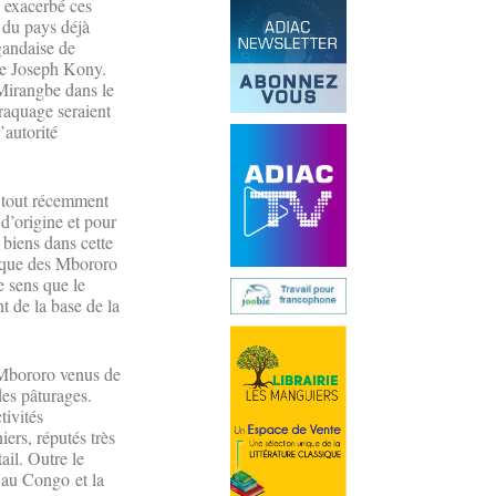
 exacerbé ces
e du pays déjà
gandaise de
de Joseph Kony.
 Mirangbe dans le
braquage seraient
’autorité
 tout récemment
 d’origine et pour
 biens dans cette
A que des Mbororo
e sens que le
t de la base de la
 Mbororo venus de
des pâturages.
tivités
ers, réputés très
ail. Outre le
 au Congo et la