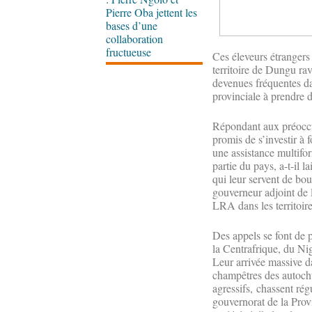
Pierre Oba jettent les
bases d’une
collaboration
fructueuse
Ces éleveurs étrangers
territoire de Dungu ra
devenues fréquentes dan
provinciale à prendre 
Répondant aux préoccu
promis de s’investir à 
une assistance multifo
partie du pays, a-t-il
qui leur servent de bo
gouverneur adjoint de 
LRA dans les territoir
Des appels se font de 
la Centrafrique, du Ni
Leur arrivée massive da
champêtres des autochto
agressifs, chassent régu
gouvernorat de la Prov