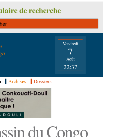
laire de recherche
Vendredi
n
7
go
Août
22:37
a
Archives
Dossiers
Bassin du Congo