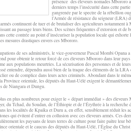
présence des éleveurs nomades Mbororo a
derniers temps l’insécurité dans cette parti
gangrenée par le spectre de la rébellion ou
l’Armée de résistance du seigneur (LRA) 
 armés continuent de tuer et de brutaliser des agriculteurs notamment à
vissant au passage leurs biens. Des scènes fréquentes d’extorsion et de 
s cette contrée au point d’insécuriser la population locale qui exhorte l
des mesures drastiques envers ces Mbororo.
pations de ses administrés, le vice-gouverneur Pascal Mombi Opana a
fond pour obtenir le retour forcé de ces éleveurs Mbororo dans leur pays
rme aux populations meurtries. La sécurisation des personnes et de leurs
 laissé entendre, dépendra aussi bien de la traque des éléments de la LR
uclier ou de complice dans leurs actes criminels. Abondant dans le mêm
la Province orientale, les députés du Haut-Uélé exigent le démantèlemen
es de Niangara et Dungu.
plus en plus nombreux pour exiger le « départ immédiat » des éleveurs
ger, du Tchad, du Soudan, de l’Éthiopie et de l’Érythrée à la recherche 
ns les localités de Kpaika et Duru a, en effet, sensiblement réduit les ac
nes qui évitent d’entrer en collusion avec ces éleveurs armés. Ces derni
lièrement les paysans de leurs terres de culture pour faire paître leur bét
ince orientale et le caucus des députés du Haut-Uélé, l’Église du Christ