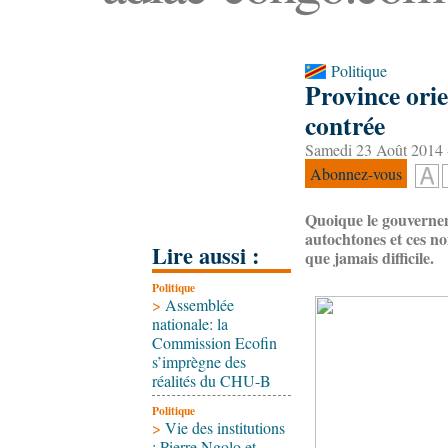
Politique
Province orie
contrée
Samedi 23 Août 2014 
Abonnez-vous
Quoique le gouverneme
autochtones et ces no
Lire aussi :
que jamais difficile.
Politique
>
Assemblée
nationale: la
Commission Ecofin
s’imprègne des
réalités du CHU-B
Politique
>
Vie des institutions
: Pierre Ngolo et