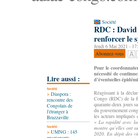
Société
RDC : David 
renforcer le 
Jeudi 6 Mai 2021 - 17
Abonnez-vous
Pour le coordonnateu
nécessité de continue
Lire aussi :
d’éventuelles épidémi
Société
Réagissant à la déclar
>
Diaspora :
Congo (RDC) de la fi
rencontre des
quarante-deux jours sa
Congolais de
du gouvernement congol
l'étranger à
les acteurs impliqués 
Brazzaville
« La rapidité avec la
Société
montre qu’elles ont su
>
UMNG : 145
2020. En dépit des vi
enseignants-