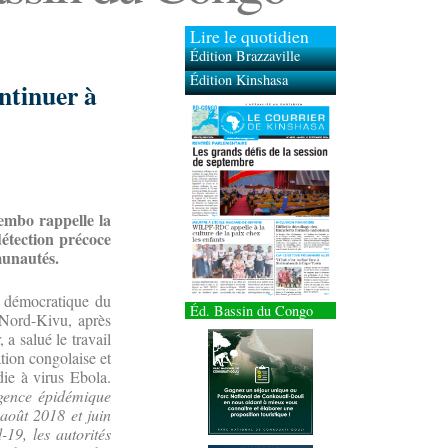
Lire le quotidien
Édition Brazzaville
Édition Kinshasa
ntinuer à
embo rappelle la
détection précoce
munautés.
ue démocratique du
Éd. Bassin du Congo
 Nord-Kivu, après
a salué le travail
tion congolaise et
die à virus Ebola.
rgence épidémique
 août 2018 et juin
19, les autorités