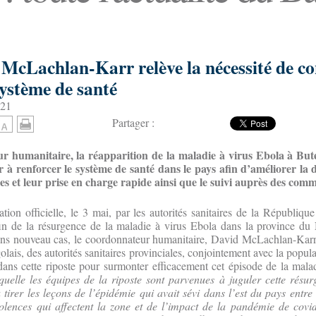
McLachlan-Karr relève la nécessité de co
système de santé
:21
Partager :
r humanitaire, la réapparition de la maladie à virus Ebola à But
r à renforcer le système de santé dans le pays afin d’améliorer la 
es et leur prise en charge rapide ainsi que le suivi auprès des com
ation officielle, le 3 mai, par les autorités sanitaires de la Républiq
n de la résurgence de la maladie à virus Ebola dans la province du
ns nouveau cas, le coordonnateur humanitaire, David McLachlan-Karr, 
ais, des autorités sanitaires provinciales, conjointement avec la popula
dans cette riposte pour surmonter efficacement cet épisode de la mala
quelle les équipes de la riposte sont parvenues à juguler cette résu
 tirer les leçons de l’épidémie qui avait sévi dans l’est du pays entre
olences qui affectent la zone et de l’impact de la pandémie de covid-