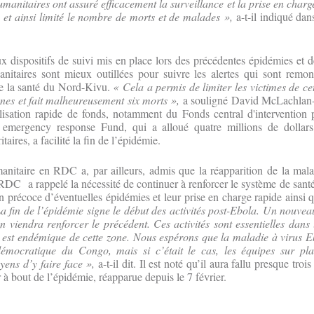
umanitaires ont assuré efficacement la surveillance et la prise en charg
s, et ainsi limité le nombre de morts et de malades »,
a-t-il indiqué d
ux dispositifs de suivi mis en place lors des précédentes épidémies et d
sanitaires sont mieux outillées pour suivre les alertes qui sont remo
de la santé du Nord-Kivu.
« Cela a permis de limiter les victimes de ce
nes et fait malheureusement six morts »,
a souligné David McLachlan-K
lisation rapide de fonds, notamment du Fonds central d'intervention 
l emergency response Fund, qui a alloué quatre millions de dollar
itaires, a facilité la fin de l’épidémie.
nitaire en RDC a, par ailleurs, admis que la réapparition de la mala
 RDC a rappelé la nécessité de continuer à renforcer le système de santé
n précoce d’éventuelles épidémies et leur prise en charge rapide ainsi q
a fin de l’épidémie signe le début des activités post-Ebola. Un nouve
on viendra renforcer le précédent. Ces activités sont essentielles dans
 est endémique de cette zone. Nous espérons que la maladie à virus E
émocratique du Congo, mais si c’était le cas, les équipes sur pla
ens d’y faire face »,
a-t-il dit. Il est noté qu’il aura fallu presque tro
r à bout de l’épidémie, réapparue depuis le 7 février.