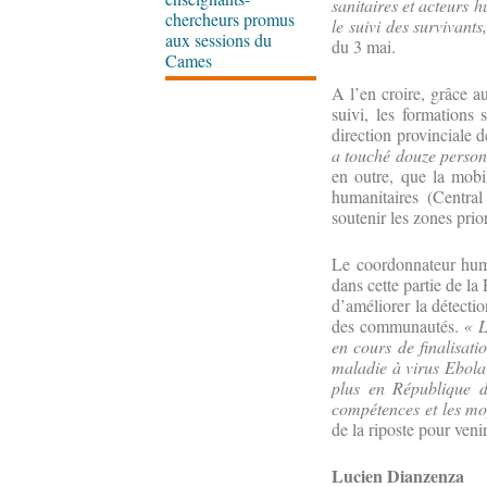
sanitaires et acteurs h
chercheurs promus
le suivi des survivant
aux sessions du
du 3 mai.
Cames
A l’en croire, grâce a
suivi, les formations 
direction provinciale 
a touché douze person
en outre, que la mobi
humanitaires (Centra
soutenir les zones prior
Le coordonnateur huma
dans cette partie de la
d’améliorer la détectio
des communautés.
« L
en cours de finalisati
maladie à virus Ebola
plus en République d
compétences et les moy
de la riposte pour veni
Lucien Dianzenza