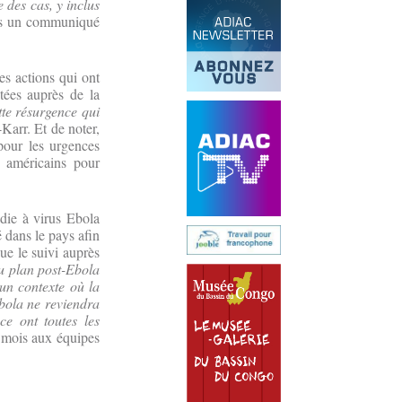
e des cas, y inclus
ans un communiqué
es actions qui ont
ntées auprès de la
tte résurgence qui
arr. Et de noter,
pour les urgences
s américains pour
die à virus Ebola
 dans le pays afin
ue le suivi auprès
au plan post-Ebola
 un contexte où la
bola ne reviendra
ce ont toutes les
is mois aux équipes