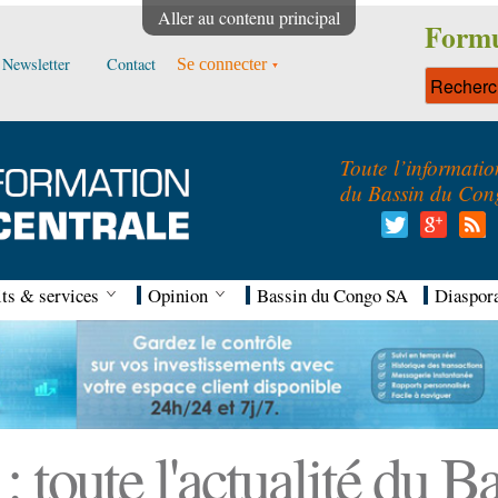
Aller au contenu principal
Formu
Newsletter
Contact
Se connecter
Toute l’informatio
du Bassin du Con
ts & services
Opinion
Bassin du Congo SA
Diaspor
 toute l'actualité du 