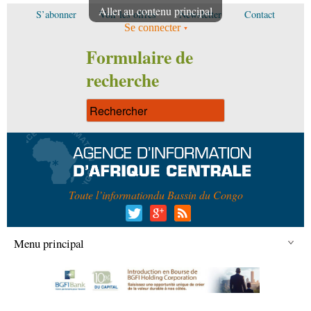
Aller au contenu principal
S’abonner
Voir les offres
Newsletter
Contact
Se connecter
Formulaire de
recherche
Toute l’information
du Bassin du Congo
Menu principal