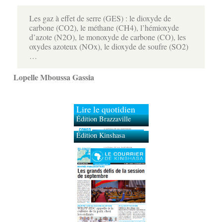
Les gaz à effet de serre (GES) : le dioxyde de
carbone (CO2), le méthane (CH4), l’hémioxyde
d’azote (N2O), le monoxyde de carbone (CO), les
oxydes azoteux (NOx), le dioxyde de soufre (SO2)
…
Lopelle Mboussa Gassia
Lire le quotidien
Édition Brazzaville
Édition Kinshasa