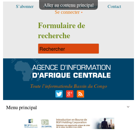
Aller au contenu principal
S’abonner
Voir les offres
Newsletter
Contact
Se connecter
Formulaire de
recherche
Toute l’information
du Bassin du Congo
Menu principal