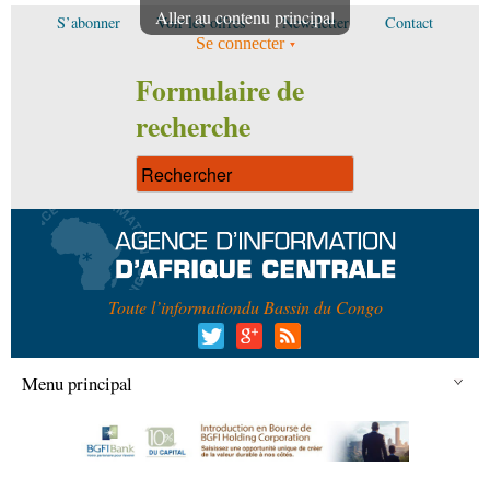
Aller au contenu principal
S’abonner
Voir les offres
Newsletter
Contact
Se connecter
Formulaire de
recherche
Toute l’information
du Bassin du Congo
Menu principal