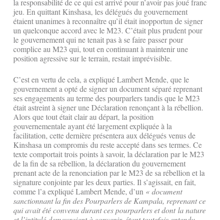
la responsabilité de ce qui est arrivé pour n’avoir pas joué franc
jeu. En quittant Kinshasa, les délégués du gouvernement
étaient unanimes à reconnaître qu’il était inopportun de signer
un quelconque accord avec le M23. C’était plus prudent pour
le gouvernement qui ne tenait pas à se faire passer pour
complice au M23 qui, tout en continuant à maintenir une
position agressive sur le terrain, restait imprévisible.
C’est en vertu de cela, a expliqué Lambert Mende, que le
gouvernement a opté de signer un document séparé reprenant
ses engagements au terme des pourparlers tandis que le M23
était astreint à signer une Déclaration renonçant à la rébellion.
Alors que tout était clair au départ, la position
gouvernementale ayant été largement expliquée à la
facilitation, cette dernière présentera aux délégués venus de
Kinshasa un compromis du reste accepté dans ses termes. Ce
texte comportait trois points à savoir, la déclaration par le M23
de la fin de sa rébellion, la déclaration du gouvernement
prenant acte de la renonciation par le M23 de sa rébellion et la
signature conjointe par les deux parties. Il s’agissait, en fait,
comme l’a expliqué Lambert Mende, d’un
« document
sanctionnant la fin des Pourparlers de Kampala, reprenant ce
qui avait été convenu durant ces pourparlers et dont la nature
et l’intitulé demeuraient à convenir, étant toutefois entendu