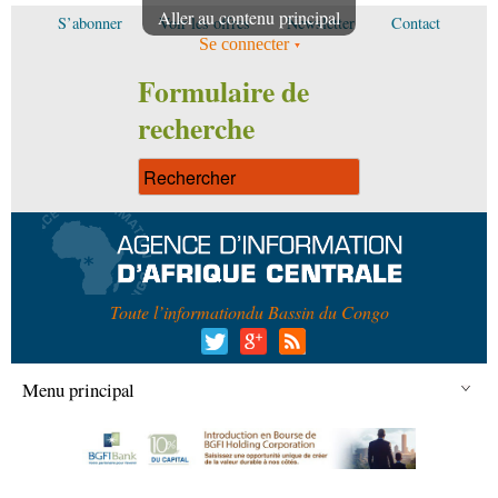
Aller au contenu principal
S’abonner
Voir les offres
Newsletter
Contact
Se connecter
Formulaire de
recherche
Toute l’information
du Bassin du Congo
Menu principal