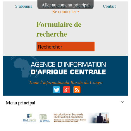
Aller au contenu principal
S’abonner
Voir les offres
Newsletter
Contact
Se connecter
Formulaire de
recherche
Toute l’information
du Bassin du Congo
Menu principal