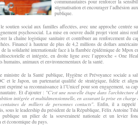
communautaires pour renforcer la sensibili
stigmatisation et encourager l’adhésion au
publique.
 le soutien social aux familles affectées, avec une approche centrée su
gnement psychosocial. La mise en oeuvre dudit projet vient ainsi renfo
er la chaîne logistique sanitaire et contribuer au renforcement du c
chées. Financé à hauteur de plus de 4,2 millions de dollars américain
rt de la solidarité internationale face à la flambée épidémique de Mpox e
tisectorielle et intégrée, en droite ligne avec l’approche « One Heal
ts humains, animaux et environnementaux de la santé.
le ministre de la Santé publique, Hygiène et Prévoyance sociale a sal
C et le Japon, un partenariat qualifié de stratégique, fidèle et aligné
ment exprimé sa reconnaissance à l’Unicef pour son engagement, sa cap
autaire. Et d'ajouter :
"C'est une nouvelle étape dans l'architecture d
bition intégrée et multidimensionnelle, en assurant la prise en charge
 centaines de milliers de personnes contacts"
. Enfin, il a rappel
, sous le leadership du président de la République, Félix Antoine Ts
é publique un pilier de la souveraineté nationale et un levier fo
 et économique du pays.