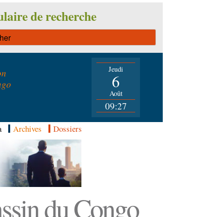
laire de recherche
Jeudi
on
6
ngo
Août
09:27
a
Archives
Dossiers
Bassin du Congo