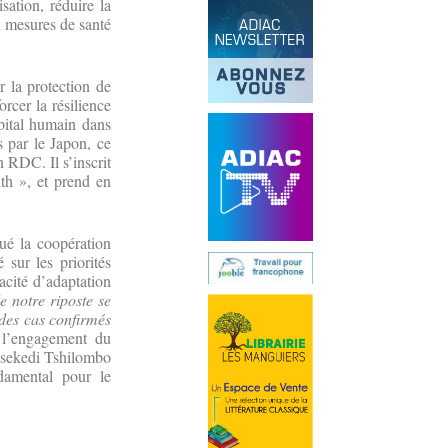
sation, réduire la
x mesures de santé
r la protection de
rcer la résilience
apital humain dans
s par le Japon, ce
n RDC. Il s’inscrit
th », et prend en
ué la coopération
 sur les priorités
acité d’adaptation
e notre riposte se
 des cas confirmés
é l’engagement du
hisekedi Tshilombo
ndamental pour le