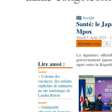
Société
Santé: le Jap
Mpox
Mardi 5 Août 2025 - 1
Abonnez-vous
La signature offici
gouvernement japonai
Lire aussi :
signé entre la Répub
Société
>
Colonie des
vacances: des enfants
orphelins de militaires
au site touristique de
Lamba Belolo
Société
>
Guinguette
africaine de Suresnes