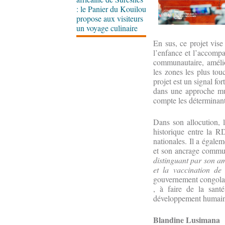
: le Panier du Kouilou
propose aux visiteurs
un voyage culinaire
En sus, ce projet vise
l’enfance et l’accompa
communautaire, amélior
les zones les plus tou
projet est un signal fo
dans une approche mul
compte les déterminan
Dans son allocution, 
historique entre la RD
nationales. Il a égale
et son ancrage commun
distinguant par son am
et la vaccination de
gouvernement congolais
, à faire de la sant
développement humain
Blandine Lusimana