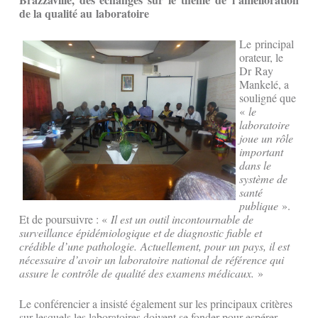
de la qualité au laboratoire
Le principal
orateur, le
Dr Ray
Mankelé, a
souligné que
«
le
laboratoire
joue un rôle
important
dans le
système de
santé
publique
».
Et de poursuivre : «
Il est un outil incontournable de
surveillance épidémiologique et de diagnostic fiable et
crédible d’une pathologie. Actuellement, pour un pays, il est
nécessaire d’avoir un laboratoire national de référence qui
assure le contrôle de qualité des examens médicaux.
»
Le conférencier a insisté également sur les principaux critères
sur lesquels les laboratoires doivent se fonder pour espérer