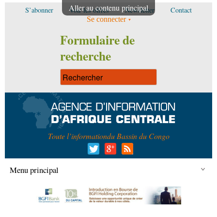
Aller au contenu principal
S’abonner
Voir les offres
Newsletter
Contact
Se connecter
Formulaire de
recherche
Toute l’information
du Bassin du Congo
Menu principal