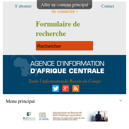
Aller au contenu principal
S’abonner
Voir les offres
Newsletter
Contact
Se connecter
Formulaire de
recherche
Toute l’information
du Bassin du Congo
Menu principal