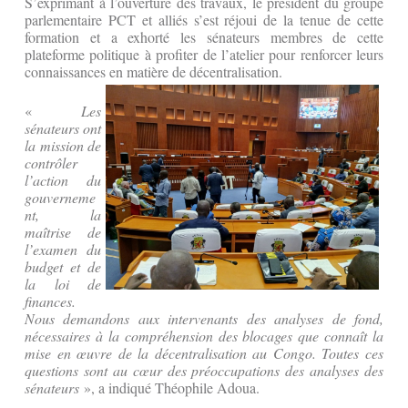
S’exprimant à l’ouverture des travaux, le président du groupe
parlementaire PCT et alliés s’est réjoui de la tenue de cette
formation et a exhorté les sénateurs membres de cette
plateforme politique à profiter de l’atelier pour renforcer leurs
connaissances en matière de décentralisation.
«
Les
sénateurs ont
la mission de
contrôler
l’action du
gouverneme
nt, la
maîtrise de
l’examen du
budget et de
la loi de
finances.
Nous demandons aux intervenants des analyses de fond,
nécessaires à la compréhension des blocages que connaît la
mise en œuvre de la décentralisation au Congo. Toutes ces
questions sont au cœur des préoccupations des analyses des
sénateurs
», a indiqué Théophile Adoua.