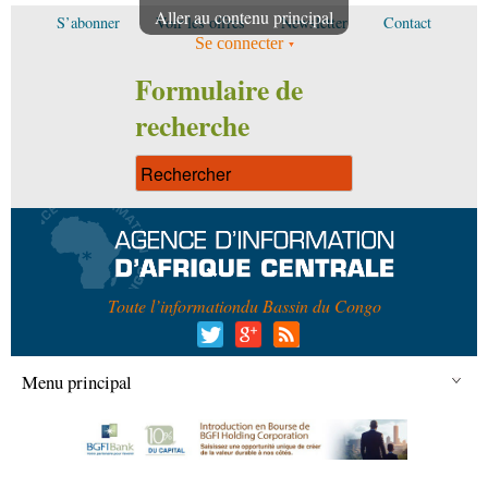
Aller au contenu principal
S’abonner
Voir les offres
Newsletter
Contact
Se connecter
Formulaire de
recherche
Toute l’information
du Bassin du Congo
Menu principal