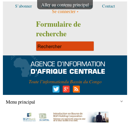
Aller au contenu principal
S’abonner
Voir les offres
Newsletter
Contact
Se connecter
Formulaire de
recherche
Toute l’information
du Bassin du Congo
Menu principal