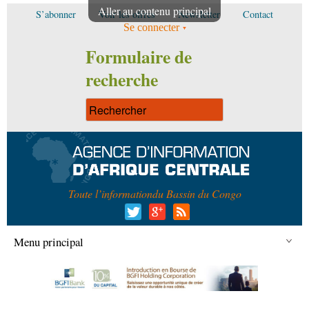
Aller au contenu principal
S’abonner
Voir les offres
Newsletter
Contact
Se connecter
Formulaire de
recherche
Toute l’information
du Bassin du Congo
Menu principal