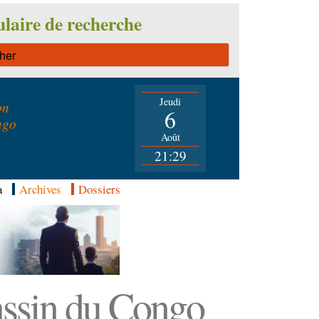
laire de recherche
Jeudi
on
6
ngo
Août
21:29
a
Archives
Dossiers
Bassin du Congo