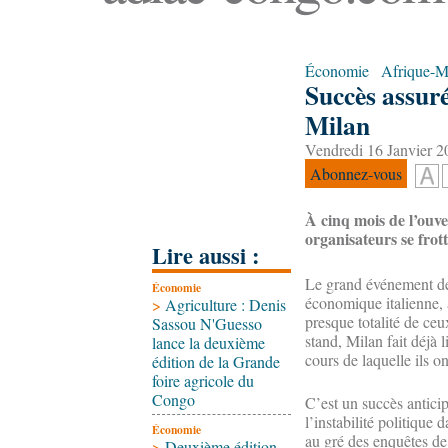
Économie
Afrique-
Succès assuré
Milan
Vendredi 16 Janvier 2
Abonnez-vous
À cinq mois de l’ouve
organisateurs se frott
Lire aussi :
Le grand événement de 
Économie
économique italienne, 
>
Agriculture : Denis
presque totalité de ceu
Sassou N'Guesso
stand, Milan fait déjà 
lance la deuxième
cours de laquelle ils o
édition de la Grande
foire agricole du
Congo
C’est un succès anticip
l’instabilité politique 
Économie
au gré des enquêtes de
>
Deuxième édition