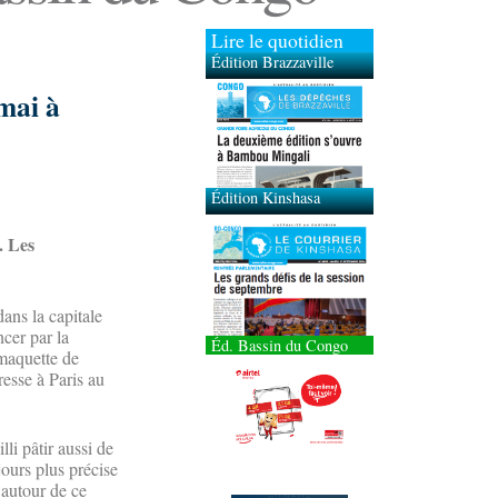
Lire le quotidien
Édition Brazzaville
 mai à
Édition Kinshasa
. Les
ans la capitale
cer par la
Éd. Bassin du Congo
 maquette de
resse à Paris au
li pâtir aussi de
jours plus précise
 autour de ce