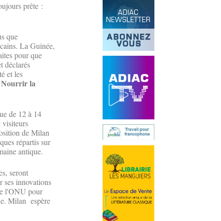
oujours prête :
us que
ricains. La Guinée,
aites pour que
t déclarés
é et les
 Nourrir la
que de 12 à 14
 visiteurs
position de Milan
ques répartis sur
omaine antique.
es, seront
r ses innovations
 de l'ONU pour
ique. Milan espère