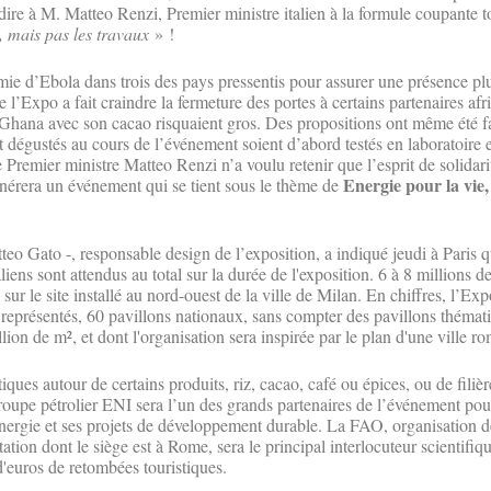
 dire à M. Matteo Renzi, Premier ministre italien à la formule coupante t
, mais pas les travaux
» !
mie d’Ebola dans trois des pays pressentis pour assurer une présence pl
l’Expo a fait craindre la fermeture des portes à certains partenaires af
le Ghana avec son cacao risquaient gros. Des propositions ont même été f
t dégustés au cours de l’événement soient d’abord testés en laboratoire e
 Premier ministre Matteo Renzi n’a voulu retenir que l’esprit de solidarit
Energie pour la vie,
nérera un événement qui se tient sous le thème de
teo Gato -, responsable design de l’exposition, a indiqué jeudi à Paris 
aliens sont attendus au total sur la durée de l'exposition. 6 à 8 millions de
 sur le site installé au nord-ouest de la ville de Milan. En chiffres, l’Ex
 représentés, 60 pavillons nationaux, sans compter des pavillons thémati
llion de m², et dont l'organisation sera inspirée par le plan d'une ville r
ques autour de certains produits, riz, cacao, café ou épices, ou de filièr
oupe pétrolier ENI sera l’un des grands partenaires de l’événement pou
énergie et ses projets de développement durable. La FAO, organisation
entation dont le siège est à Rome, sera le principal interlocuteur scientif
d'euros de retombées touristiques.