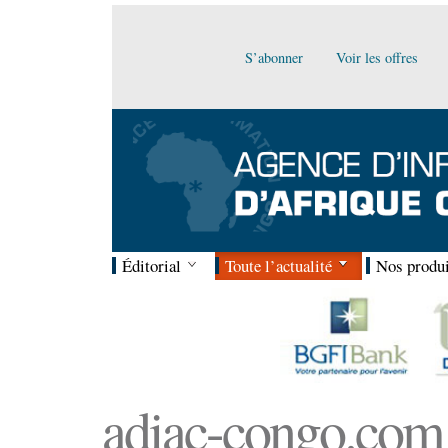
S’abonner
Voir les offres
Éditorial
Toute l’actualité
Nos produi
adiac-congo.com :