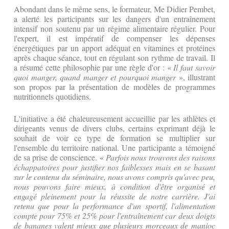
​Abondant dans le même sens, le formateur, Me Didier Pembet,
a alerté les participants sur les dangers d'un entraînement
intensif non soutenu par un régime alimentaire régulier. Pour
l'expert, il est impératif de compenser les dépenses
énergétiques par un apport adéquat en vitamines et protéines
après chaque séance, tout en régulant son rythme de travail. Il
a résumé cette philosophie par une règle d'or : «
Il faut savoir
quoi manger, quand manger et pourquoi manger
», illustrant
son propos par la présentation de modèles de programmes
nutritionnels quotidiens.
​L'initiative a été chaleureusement accueillie par les athlètes et
dirigeants venus de divers clubs, certains exprimant déjà le
souhait de voir ce type de formation se multiplier sur
l'ensemble du territoire national. Une participante a témoigné
de sa prise de conscience. «
Parfois nous trouvons des raisons
échappatoires pour justifier nos faiblesses mais en se basant
sur le contenu du séminaire, nous avons compris qu'avec peu,
nous pouvons faire mieux, à condition d'être organisé et
engagé pleinement pour la réussite de notre carrière. J'ai
retenu que pour la performance d'un sportif, l'alimentation
compte pour 75% et 25% pour l'entraînement car deux doigts
de bananes valent mieux que plusieurs morceaux de manioc