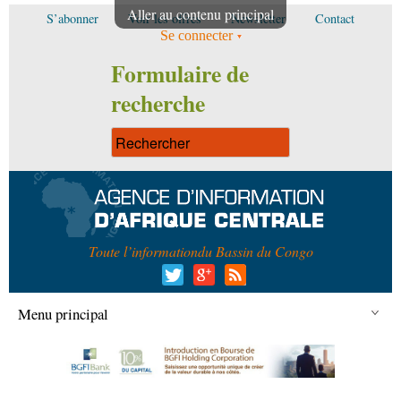
Aller au contenu principal
S’abonner
Voir les offres
Newsletter
Contact
Se connecter
Formulaire de
recherche
Toute l’information
du Bassin du Congo
Menu principal