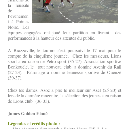
la réussite
de
l’événemen
t à Pointe-
Noire. Les
équipes engagées ont joué leur partition en livrant des
performances à la hauteur des attentes du public.
A Brazzaville, le tournoi s’est poursuivi le 17 mai pour le
compte de la cinquième journée. Chez les messieurs, Lions
sport a eu raison de Petro sport (35-27). Association sportive
Bonkouélé, le tout nouveau club, a dominé Avenir du Rail
(27-23). Patronage a dominé Jeunesse sportive de Ouénzé
(39-37).
Chez les dames, Asoc a pris le meilleur sur Asel (25-20) et
lors de la dernière rencontre, la sélection des jeunes a eu raison
de Lions club (36-33).
James Golden Eloué
Légendes et crédits photo :
1- Une séquence d'un match à Pointe-Noire /DR 2- La