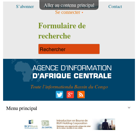
Aller au contenu principal
S’abonner
Voir les offres
Newsletter
Contact
Se connecter
Formulaire de
recherche
Toute l’information
du Bassin du Congo
Menu principal