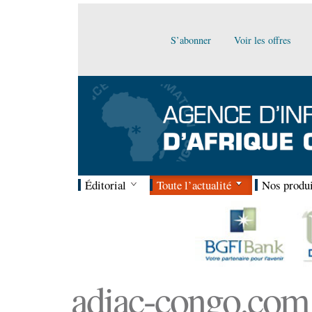
S’abonner
Voir les offres
Éditorial
Toute l’actualité
Nos produi
adiac-congo.com :