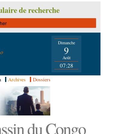
laire de recherche
Dimanche
n
9
go
Août
07:28
a
Archives
Dossiers
Bassin du Congo