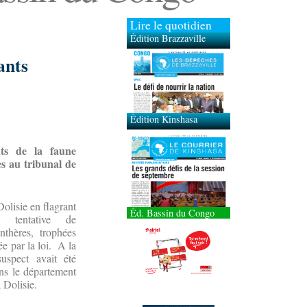
Lire le quotidien
Édition Brazzaville
ants
Édition Kinshasa
nts de la faune
es au tribunal de
Dolisie en flagrant
Éd. Bassin du Congo
t tentative de
thères, trophées
e par la loi. A la
suspect avait été
ans le département
 Dolisie.