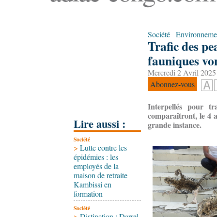
Société
Environneme
Trafic des pe
fauniques vo
Mercredi 2 Avril 2025
Abonnez-vous
Interpellés pour t
comparaîtront, le 4 a
Lire aussi :
grande instance.
Société
>
Lutte contre les
épidémies : les
employés de la
maison de retraite
Kambissi en
formation
Société
>
Distinction : Darrel