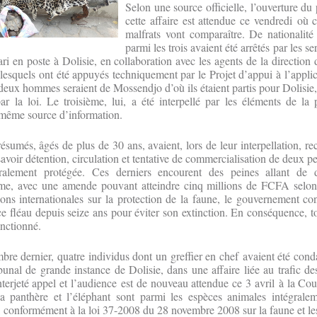
Selon une source officielle, l’ouverture du
cette affaire est attendue ce vendredi où 
malfrats vont comparaître. De nationalité
parmi les trois avaient été arrêtés par les se
i en poste à Dolisie, en collaboration avec les agents de la direction
lesquels ont été appuyés techniquement par le Projet d’appui à l’applica
deux hommes seraient de Mossendjo d’où ils étaient partis pour Dolisie,
ar la loi. Le troisième, lui, a été interpellé par les éléments de la
a même source d’information.
résumés, âgés de plus de 30 ans, avaient, lors de leur interpellation, re
savoir détention, circulation et tentative de commercialisation de deux 
gralement protégée. Ces derniers encourent des peines allant de
me, avec une amende pouvant atteindre cinq millions de FCFA selon 
ons internationales sur la protection de la faune, le gouvernement con
ce fléau depuis seize ans pour éviter son extinction. En conséquence, t
anctionné.
bre dernier, quatre individus dont un greffier en chef avaient été co
bunal de grande instance de Dolisie, dans une affaire liée au trafic des
nterjeté appel et l’audience est de nouveau attendue ce 3 avril à la Cou
la panthère et l’éléphant sont parmi les espèces animales intégrale
conformément à la loi 37-2008 du 28 novembre 2008 sur la faune et les