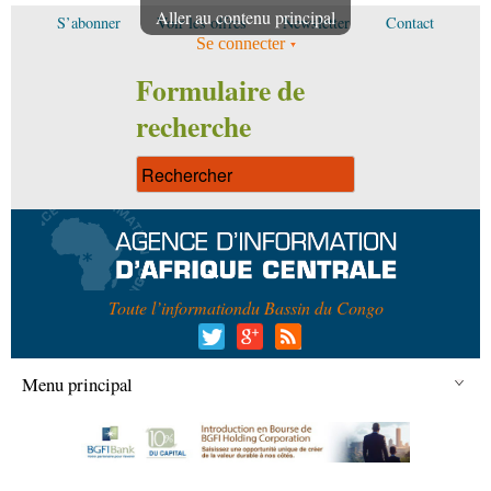
Aller au contenu principal
S’abonner
Voir les offres
Newsletter
Contact
Se connecter
Formulaire de
recherche
Toute l’information
du Bassin du Congo
Menu principal