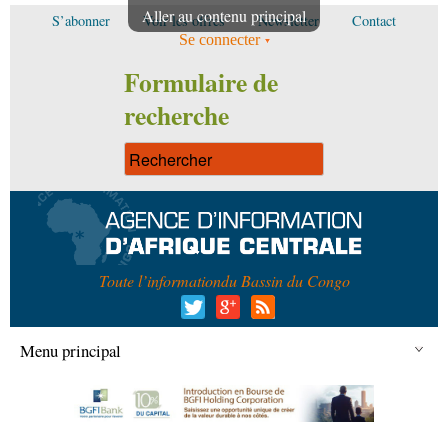
Aller au contenu principal
S’abonner
Voir les offres
Newsletter
Contact
Se connecter
Formulaire de
recherche
Toute l’information
du Bassin du Congo
Menu principal