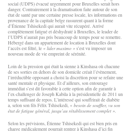
social (UDPS) évacué urgemment pour Bruxelles serait hors
danger. Contrairement à la dramatisation faite autour de son
état de santé par une certaine presse locale, les informations en
provenance de la capitale belge rassurent quant à la forme
d’Étienne Tshisekedi qui aurait vite récupéré. Arrivé
complètement fatigué et déshydraté à Bruxelles, le leader de
l’UDPS n’aurait pas pris beaucoup de temps pour se remettre.
Hébergé dans un appartement de location à Bruxelles dont
l’accès est filtré, le
« lider maximo »
s’est vu imposer un
nouveau mode de vie empreint de sérénité.
Loin de la pression qui était la sienne à Kinshasa où chacune
de ses sorties en dehors de son domicile créait l’évènement,
l’irréductible opposant a choisi la discrétion pour se refaire une
santé mentale et physique. Et d’ailleurs, son entourage
immédiat s’est dit favorable à cette option afin de garantir à
l’ex-challenger de Joseph Kabila à la présidentielle de 2011 un
temps suffisant de repos. L’intéressé qui souffrirait de diabète
a, selon son fils Félix Tshisekedi, «
besoin de souffler, vu son
état de fatigue général, jusqu’au rétablissement complet ».
Selon les prévisions, Étienne Tshisekedi qui est bien pris en
charge médicalement pourrait rentrer à Kinshasa d’ici fin