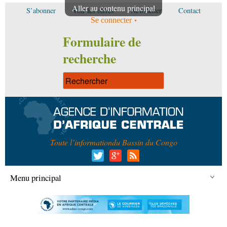
Aller au contenu principal
S’abonner
Voir les offres
Newsletter
Contact
Se connecter
Formulaire de
recherche
Toute l’information
du Bassin du Congo
Menu principal