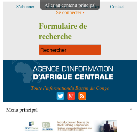
Aller au contenu principal
S’abonner
Voir les offres
Newsletter
Contact
Se connecter
Formulaire de
recherche
Toute l’information
du Bassin du Congo
Menu principal