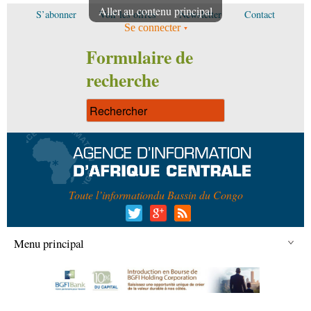
Aller au contenu principal
S’abonner
Voir les offres
Newsletter
Contact
Se connecter
Formulaire de
recherche
Toute l’information
du Bassin du Congo
Menu principal