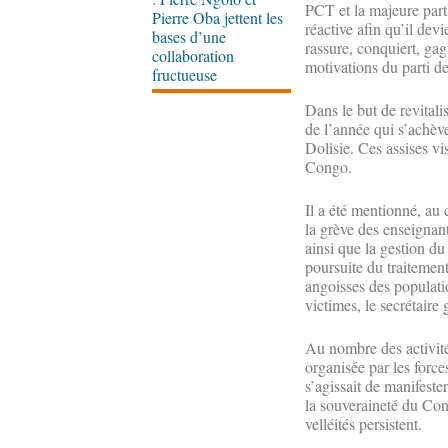
PCT et la majeure parti
Pierre Oba jettent les
réactive afin qu’il dev
bases d’une
rassure, conquiert, gag
collaboration
motivations du parti de
fructueuse
Dans le but de revitali
de l’année qui s’achève
Dolisie. Ces assises vi
Congo.
Il a été mentionné, au c
la grève des enseigna
ainsi que la gestion du
poursuite du traitement
angoisses des populati
victimes, le secrétaire
Au nombre des activité
organisée par les force
s’agissait de manifeste
la souveraineté du Cong
velléités persistent.