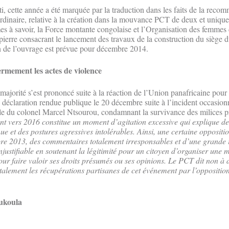
ti, cette année a été marquée par la traduction dans les faits de la rec
rdinaire, relative à la création dans la mouvance PCT de deux et unique
es à savoir, la Force montante congolaise et l’Organisation des femmes
 pierre consacrant le lancement des travaux de la construction du siège 
n de l’ouvrage est prévue pour décembre 2014.
mement les actes de violence
a majorité s’est prononcé suite à la réaction de l’Union panafricaine pour
 déclaration rendue publique le 20 décembre suite à l’incident occasion
le du colonel Marcel Ntsourou, condamnant la survivance des milices p
t vers 2016 constitue un moment d’agitation excessive qui explique des
e et des postures agressives intolérables. Ainsi, une certaine opposition
re 2013, des commentaires totalement irresponsables et d’une grande i
’injustifiable en soutenant la légitimité pour un citoyen d’organiser une m
pour faire valoir ses droits présumés ou ses opinions. Le PCT dit non à d
otalement les récupérations partisanes de cet événement par l’oppositio
ukoula