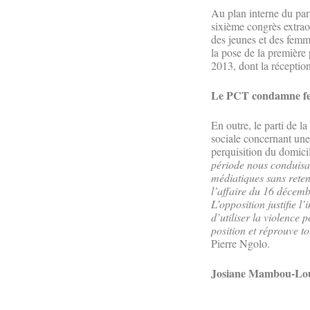
Au plan interne du par
sixième congrès extrao
des jeunes et des femm
la pose de la première
2013, dont la réceptio
Le PCT condamne fer
En outre, le parti de l
sociale concernant une
perquisition du domici
période nous conduisan
médiatiques sans retenu
l’affaire du 16 décemb
L’opposition justifie l
d’utiliser la violence 
position et réprouve t
Pierre Ngolo.
Josiane Mambou-Lo