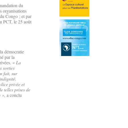
ommandation du
s organisations
 du Congo ; et par
du PCT, le 25 août
 la démocratie
né par la
rivées.
« La
 sorties
 fait, sur
ndignité.
ilice privée et
e telles prises de
n »,
a conclu