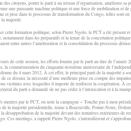
e des citoyens, porter le parti à un niveau d’organisation, améliorer sa 
ienne une puissante machine politique et une force de mobilisation et de
ne et pèse dans le processus de transformation du Congo, telles sont en 
 la majorité.
ser cette formation politique, selon Pierre Ngolo, le PCT a été présent et 
, notamment dans les préparatifs et la tenue de la concertation politique
saient entre autres l’amélioration et la consolidation du processus démo
ours de cette session, les efforts fournis par le parti au titre de l’année
nts, la commémoration du cinquante-troisième anniversaire de l’indépe
 drame du 4 mars 2012. À cet effet, le principal parti de la majorité a so
 de ce dossier, la nécessité d’une meilleure prise en compte des impatie
ons victimes avec lesquelles il importe de renforcer la coopération. À c
 général du parti a demandé de ne pas céder à l’intoxication et à la manip
s menées par le PCT, on note la campagne « Touche pas à mon président
s de la majorité présidentielle, tenue à Brazzaville, Pointe-Noire, Dolisie
r la désapprobation de la majorité devant des tentatives extérieures de r
o. Ces meetings, a rappelé Pierre Ngolo, s’intensifieront et s’approfond