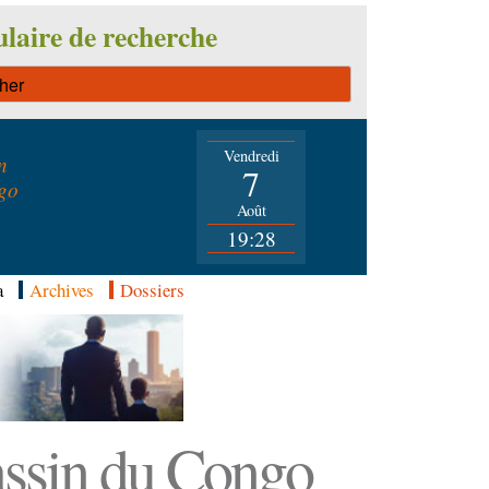
laire de recherche
Vendredi
n
7
go
Août
19:28
a
Archives
Dossiers
Bassin du Congo