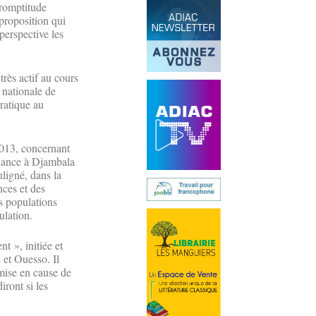
promptitude
 proposition qui
perspective les
très actif au cours
 nationale de
cratique au
 2013, concernant
ndance à Djambala
uligné, dans la
nces et des
es populations
ulation.
 », initiée et
 et Ouesso. Il
emise en cause de
iront si les