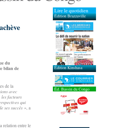
Lire le quotidien
Édition Brazzaville
’achève
Édition Kinshasa
sue du
le bilan de
es de la
Éd. Bassin du Congo
ions avec
 les facteurs
erspectives qui
de ses succès »
, a
 relation entre le