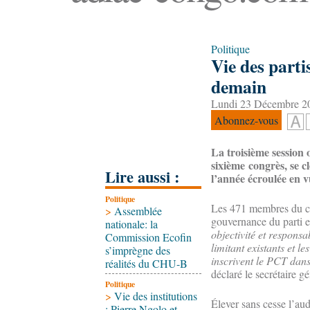
Politique
Vie des parti
demain
Lundi 23 Décembre 20
Abonnez-vous
La troisième session 
sixième congrès, se c
Lire aussi :
l’année écroulée en 
Politique
Les 471 membres du comi
>
Assemblée
gouvernance du parti e
nationale: la
objectivité et responsa
Commission Ecofin
limitant existants et 
s’imprègne des
inscrivent le PCT dan
réalités du CHU-B
déclaré le secrétaire 
Politique
>
Vie des institutions
Élever sans cesse l’aud
: Pierre Ngolo et