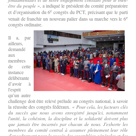
être du peuple »
, a indiqué le président du comité préparatoire
e
et d’organisation du 6
congrès du PCT, précisant que le parti
e
venait de franchir un nouveau palier dans sa marche vers le 6
congrès ordinaire.
Il a, par
ailleurs,
demandé
aux
membres
de cette
instance
délibérante
d’avoir à
l'esprit
qu’un autre
challenge doit être relevé prélude au congrès national, à savoir
la réussite des congrès fédéraux.
« Pour cela, les facteurs clés
du succès que nous avons enregistré jusqu'ici, notamment
l'unité, la cohésion, la discipline et la solidarité doivent plus
que jamais être incarnés par chacun de nous. J'exhorte les
membres du comité central à assumer pleinement leur rôle
d'encadrement pour le succès des assemblées générales et des