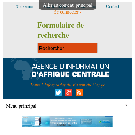
Aller au contenu principal
S’abonner
Voir les offres
Newsletter
Contact
Se connecter
Formulaire de
recherche
Toute l’information
du Bassin du Congo
Menu principal