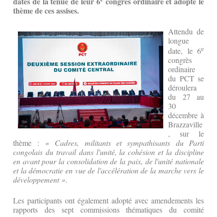
dates de la tenue de leur 6
congrès ordinaire et adopté le
thème de ces assises.
Attendu de
longue
e
date, le 6
congrès
ordinaire
du PCT se
déroulera
du 27 au
30
décembre à
Brazzaville
, sur le
thème :
« Cadres, militants et sympathisants du Parti
congolais du travail dans l'unité, la cohésion et la discipline
en avant pour la consolidation de la paix, de l'unité nationale
et la démocratie en vue de l'accélération de la marche vers le
développement »
.
Les participants ont également adopté avec amendements les
rapports des sept commissions thématiques du comité