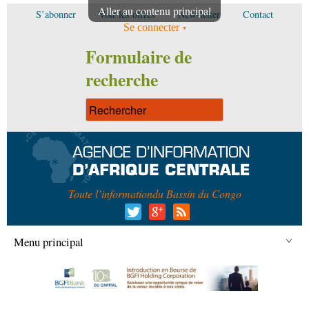
Aller au contenu principal
S’abonner
Voir les offres
Newsletter
Contact
Se connecter
Formulaire de
recherche
Toute l’information
du Bassin du Congo
Menu principal