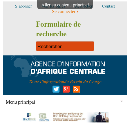
Aller au contenu principal
S’abonner
Voir les offres
Newsletter
Contact
Se connecter
Formulaire de
recherche
Toute l’information
du Bassin du Congo
Menu principal