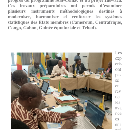
Ces travaux préparatoires ont permis d’examiner
plusieurs instruments méthodologiques destinés à
moderniser, harmoniser et renforcer les systèmes
statistiques des États membres (Cameroun, Centrafrique,
Congo, Gabon, Guinée équatoriale et Tchad).
Les
exp
erts
ont
pas
sé
en
rev
ue
les
ava
ncé
es
enr
egi