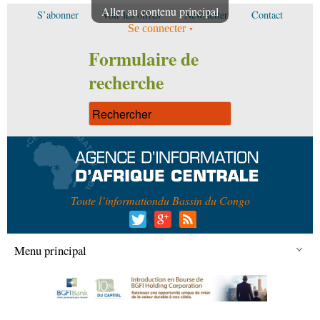
Aller au contenu principal
S’abonner
Voir les offres
Newsletter
Contact
Se connecter
Formulaire de
recherche
Toute l’information
du Bassin du Congo
Menu principal