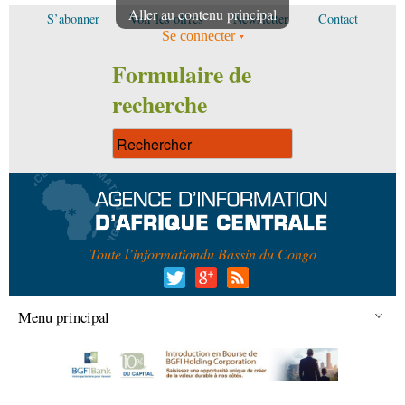
Aller au contenu principal
S’abonner
Voir les offres
Newsletter
Contact
Se connecter
Formulaire de
recherche
Toute l’information
du Bassin du Congo
Menu principal